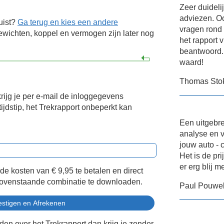
Zeer duideli
adviezen. Oo
uist?
Ga terug en kies een andere
vragen rond
wichten, koppel en vermogen zijn later nog
het rapport v
beantwoord. 
waard!
Thomas Sto
krijg je per e-mail de inloggegevens
ijdstip, het Trekrapport onbeperkt kan
Een uitgebre
analyse en v
jouw auto - 
Het is de pr
er erg blij m
 de kosten van
€ 9,95
te betalen en direct
bovenstaande combinatie te downloaden.
Paul Pouwe
eden over het Trekrapport dan krijg je zonder