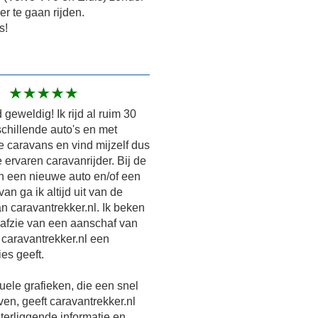
r te gaan rijden.
s!
 geweldig! Ik rijd al ruim 30
schillende auto's en met
e caravans en vind mijzelf dus
e ervaren caravanrijder. Bij de
n een nieuwe auto en/of een
an ga ik altijd uit van de
an caravantrekker.nl. Ik beken
ik afzie van een aanschaf van
 caravantrekker.nl een
ies geeft.
uele grafieken, die een snel
ven, geeft caravantrekker.nl
terliggende informatie en