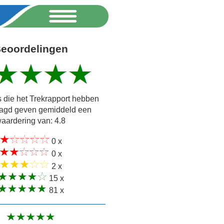
eoordelingen
 die het Trekrapport hebben
agd geven gemiddeld een
aardering van: 4.8
0 x
0 x
2 x
15 x
81 x