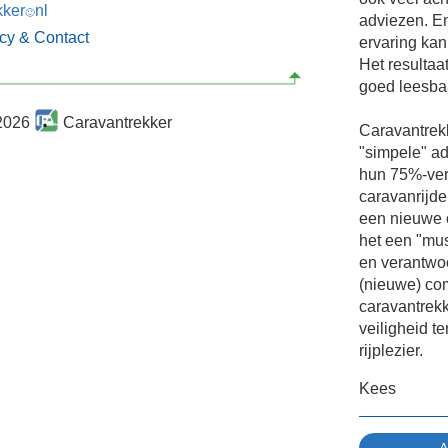
kker
nl
🙂
adviezen. En
acy & Contact
ervaring kan
Het resultaat
goed leesbaa
2026
Caravantrekker
Caravantrekk
"simpele" a
hun 75%-ver
caravanrijde
een nieuwe 
het een "mus
en verantwoo
(nieuwe) com
caravantrekke
veiligheid t
rijplezier.
Kees