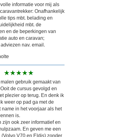
olle informatie voor mij als
caravantrekker: Onafhankelijk
olle tips mbt. belading en
uidelijkheid mbt. de
en en de beperkingen van
tie auto en caravan;
 adviezen nav. email.
olte
 malen gebruik gemaakt van
 Ooit de cursus gevolgd en
et plezier op terug. En denk ik
ik weer op pad ga met de
 name in het voorjaar als het
ennen is.
 zijn ook zeer informatief en
hulpzaam. En geven me een
l (Volvo V70 en Eldis) zonder