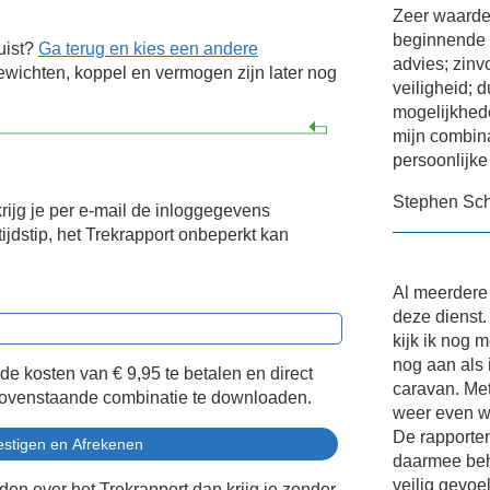
Zeer waardev
beginnende 
uist?
Ga terug en kies een andere
advies; zinv
wichten, koppel en vermogen zijn later nog
veiligheid; d
mogelijkhed
mijn combina
persoonlijke
Stephen Sch
krijg je per e-mail de inloggegevens
ijdstip, het Trekrapport onbeperkt kan
Al meerdere
deze dienst.
kijk ik nog m
nog aan als 
 de kosten van
€ 9,95
te betalen en direct
caravan. Met
bovenstaande combinatie te downloaden.
weer even w
De rapporten
daarmee be
veilig gevoe
eden over het Trekrapport dan krijg je zonder