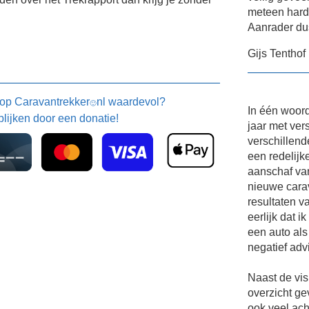
meteen harde
Aanrader du
Gijs Tenthof
 op
Caravantrekker
nl waardevol?
🙂
In één woord
blijken door een donatie!
jaar met ver
verschillend
een redelijk
aanschaf va
nieuwe carav
resultaten v
eerlijk dat 
een auto als
negatief adv
Naast de vis
overzicht ge
ook veel ach