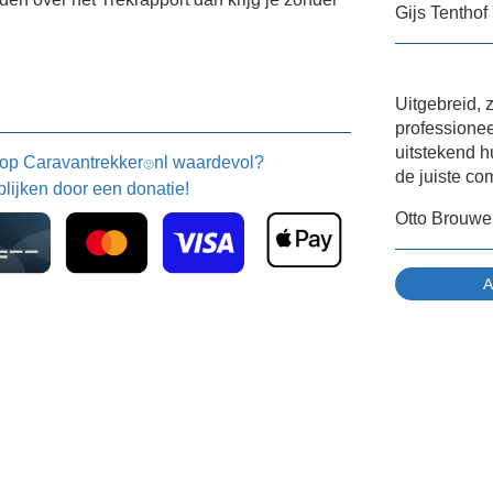
Gijs Tenthof
Uitgebreid, 
professione
uitstekend h
 op
Caravantrekker
nl waardevol?
🙂
de juiste co
blijken door een donatie!
Otto Brouwe