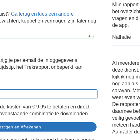
Mijn rappor
het overzich
uist?
Ga terug en kies een andere
vragen en di
wichten, koppel en vermogen zijn later nog
de app.
Nathalie
krijg je per e-mail de inloggegevens
Al meerdere
ijdstip, het Trekrapport onbeperkt kan
deze dienst.
kijk ik nog m
nog aan als 
caravan. Met
weer even w
De rapporten
 de kosten van
€ 9,95
te betalen en direct
daarmee be
bovenstaande combinatie te downloaden.
veilig gevoe
meteen harde
Aanrader du
eden over het Trekrapport dan krijg je zonder