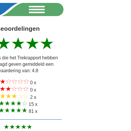
eoordelingen
 die het Trekrapport hebben
agd geven gemiddeld een
aardering van: 4.8
0 x
0 x
2 x
15 x
81 x