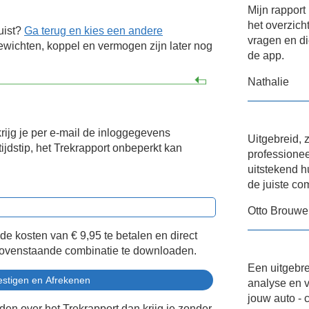
Mijn rappor
het overzich
uist?
Ga terug en kies een andere
vragen en di
wichten, koppel en vermogen zijn later nog
de app.
Nathalie
krijg je per e-mail de inloggegevens
Uitgebreid, 
ijdstip, het Trekrapport onbeperkt kan
professione
uitstekend h
de juiste co
Otto Brouwe
 de kosten van
€ 9,95
te betalen en direct
bovenstaande combinatie te downloaden.
Een uitgebre
analyse en v
jouw auto - 
eden over het Trekrapport dan krijg je zonder