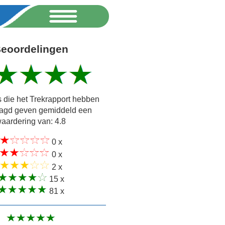
eoordelingen
 die het Trekrapport hebben
agd geven gemiddeld een
aardering van: 4.8
0 x
0 x
2 x
15 x
81 x