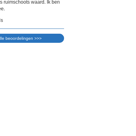
ijs ruimschoots waard. Ik ben
ee.
ls