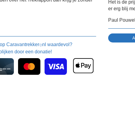
Het is de pr
er erg blij m
Paul Pouwe
 op
Caravantrekker
nl waardevol?
🙂
blijken door een donatie!