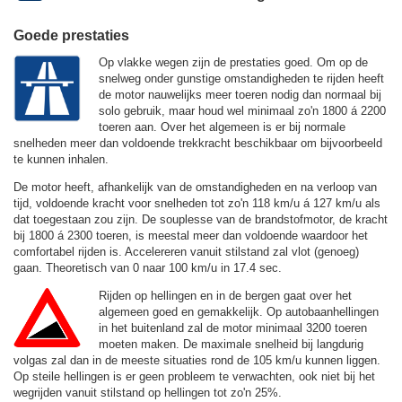
Goede prestaties
Op vlakke wegen zijn de prestaties goed. Om op de
snelweg onder gunstige omstandigheden te rijden heeft
de motor nauwelijks meer toeren nodig dan normaal bij
solo gebruik, maar houd wel minimaal zo'n 1800 á 2200
toeren aan. Over het algemeen is er bij normale
snelheden meer dan voldoende trekkracht beschikbaar om bijvoorbeeld
te kunnen inhalen.
De motor heeft, afhankelijk van de omstandigheden en na verloop van
tijd, voldoende kracht voor snelheden tot zo'n
118 km/u
á
127 km/u
als
dat toegestaan zou zijn. De souplesse van de brandstofmotor, de kracht
bij 1800 á 2300 toeren, is meestal meer dan voldoende waardoor het
comfortabel rijden is. Accelereren vanuit stilstand zal vlot (genoeg)
gaan. Theoretisch van 0 naar 100 km/u in 17.4 sec.
Rijden op hellingen en in de bergen gaat over het
algemeen goed en gemakkelijk. Op autobaanhellingen
in het buitenland zal de motor minimaal 3200 toeren
moeten maken. De maximale snelheid bij langdurig
volgas zal dan in de meeste situaties rond de
105 km/u
kunnen liggen.
Op steile hellingen is er geen probleem te verwachten, ook niet bij het
wegrijden vanuit stilstand op hellingen tot zo'n 25%.