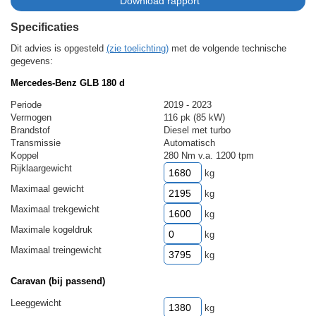
Specificaties
Dit advies is opgesteld
(zie toelichting)
met de volgende technische
gegevens:
Mercedes-Benz GLB 180 d
Periode
2019 - 2023
Vermogen
116 pk (85 kW)
Brandstof
Diesel met turbo
Transmissie
Automatisch
Koppel
280 Nm v.a. 1200 tpm
Rijklaargewicht
kg
Maximaal gewicht
kg
Maximaal trekgewicht
kg
Maximale kogeldruk
kg
Maximaal treingewicht
kg
Caravan (bij passend)
Leeggewicht
kg