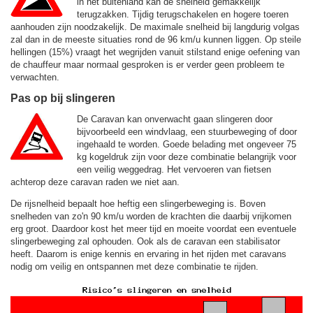
in het buitenland kan de snelheid gemakkelijk
terugzakken. Tijdig terugschakelen en hogere toeren
aanhouden zijn noodzakelijk. De maximale snelheid bij langdurig volgas
zal dan in de meeste situaties rond de
96 km/u
kunnen liggen. Op steile
hellingen (15%) vraagt het wegrijden vanuit stilstand enige oefening van
de chauffeur maar normaal gesproken is er verder geen probleem te
verwachten.
Pas op bij slingeren
De Caravan kan onverwacht gaan slingeren door
bijvoorbeeld een windvlaag, een stuurbeweging of door
ingehaald te worden. Goede belading met ongeveer 75
kg kogeldruk zijn voor deze combinatie belangrijk voor
een veilig weggedrag. Het vervoeren van fietsen
achterop deze caravan raden we niet aan.
De rijsnelheid bepaalt hoe heftig een slingerbeweging is. Boven
snelheden van zo'n 90 km/u worden de krachten die daarbij vrijkomen
erg groot. Daardoor kost het meer tijd en moeite voordat een eventuele
slingerbeweging zal ophouden. Ook als de caravan een stabilisator
heeft. Daarom is enige kennis en ervaring in het rijden met caravans
nodig om veilig en ontspannen met deze combinatie te rijden.