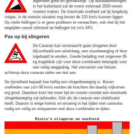
algemeen goed en gemakkelijk. Op autobaanhellingen
in het buitenland zal de motor minimaal 2500 toeren
moeten maken. De maximale snelheid zal bij langdurig
volgas, in de meeste situates nog boven de
120 km/u
kunnen liggen.
Op steile hellingen is er geen probleem te verwachten, ook niet bij het
wegrijden vanuit stilstand op hellingen tot zo'n 24%.
Pas op bij slingeren
De Caravan kan onverwacht gaan slingeren door
bijvoorbeeld een windvlaag, een stuurbeweging of door
ingehaald te worden. Goede belading met ongeveer 85
kg kogeldruk zijn voor deze combinatie belangrijk voor
een veilig weggedrag. Het vervoeren van fietsen
achterop deze caravan raden we niet aan.
De rijsnelheid bepaalt hoe heftig een slingerbeweging is. Boven
snelheden van zo'n 90 km/u worden de krachten die daarbij vrijkomen
erg groot. Daardoor kost het meer tijd en moeite voordat een eventuele
slingerbeweging zal ophouden. Ook als de caravan een stabilisator
heeft. Daarom is enige kennis en ervaring in het rijden met caravans
nodig om veilig en ontspannen met deze combinatie te rijden.