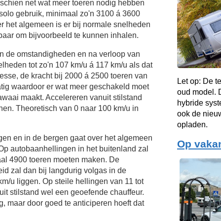
sschien net wat meer toeren nodig hebben
 solo gebruik, minimaal zo'n 3100 á 3600
er het algemeen is er bij normale snelheden
baar om bijvoorbeeld te kunnen inhalen.
van de omstandigheden en na verloop van
elheden tot zo'n
107 km/u
á
117 km/u
als dat
esse, de kracht bij 2000 á 2500 toeren van
Let op: De t
atig waardoor er wat meer geschakeld moet
oud model. D
waai maakt. Accelereren vanuit stilstand
hybride sys
en. Theoretisch van 0 naar 100 km/u in
ook de nieuw
opladen.
ngen en in de bergen gaat over het algemeen
Op vakan
Op autobaanhellingen in het buitenland zal
aal 4900 toeren moeten maken. De
d zal dan bij langdurig volgas in de
km/u
liggen. Op steile hellingen van 11 tot
it stilstand wel een geoefende chauffeur.
g, maar door goed te anticiperen hoeft dat