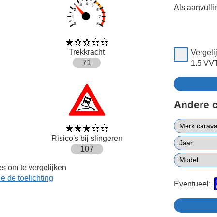
Als aanvulli
Trekkracht
Vergeli
71
1.5 VVT
Andere 
Risico's bij slingeren
107
s om te vergelijken
ie de toelichting
Eventueel: