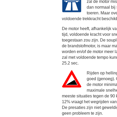
zal de motor mi
dan normaal bij
toeren. Maar ov
voldoende trekkracht beschik
De motor heeft, afhankelijk 
tijd, voldoende kracht voor sn
toegestaan zou zijn. De soupl
de brandstofmotor, is maar m
worden en/of de motor meer la
zal met voldoende tempo kunn
25.2 sec.
Rijden op helli
goed (genoeg). 
de motor minim
maximale snelhei
meeste situaties tegen de
90 
12% vraagt het wegrijden vanu
De presaties zijn niet geweldi
geen probleem te zijn.