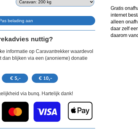
Gratis onafh
internet bes
alleen onafh
daar zelf ee
daarom vand
Trekadvies nuttig?
jke informatie op Caravantrekker waardevol
 dan blijken via een (anonieme) donatie
lijkheid via bunq. Hartelijk dank!