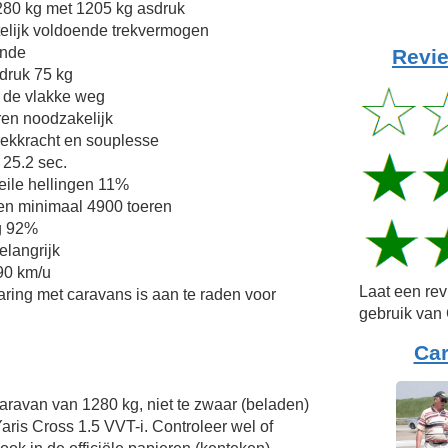
80 kg met 1205 kg asdruk
telijk voldoende trekvermogen
ende
Revie
druk 75 kg
 de vlakke weg
en noodzakelijk
trekkracht en souplesse
 25.2 sec.
eile hellingen 11%
en minimaal 4900 toeren
g 92%
elangrijk
 90 km/u
Laat een re
aring met caravans is aan te raden voor
gebruik van 
Ca
Caravan van 1280 kg, niet te zwaar (beladen)
aris Cross 1.5 VVT-i. Controleer wel of