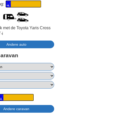
ng:
jk met de Toyota Yaris Cross
-i
caravan