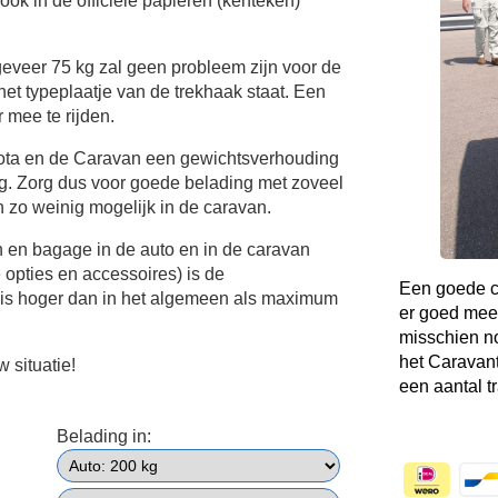
ok in de officiële papieren (kenteken)
veer 75 kg zal geen probleem zijn voor de
het typeplaatje van de trekhaak staat. Een
 mee te rijden.
yota en de Caravan een gewichtsverhouding
ig. Zorg dus voor goede belading met zoveel
n zo weinig mogelijk in de caravan.
n en bagage in de auto en in de caravan
e opties en accessoires) is de
Een goede co
 is hoger dan in het algemeen als maximum
er goed mee
misschien no
het Caravant
 situatie!
een aantal t
Belading in: