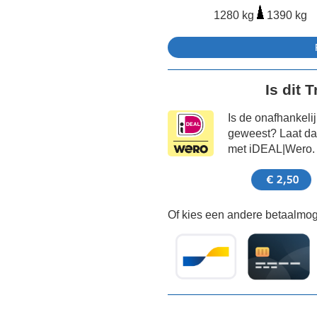
1280 kg
1390 kg
Is dit 
Is de onafhankeli
geweest? Laat dat
met iDEAL|Wero.
Of kies een andere betaalmoge