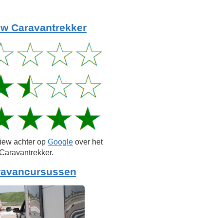
w Caravantrekker
view achter op
Google
over het
Caravantrekker.
ravancursussen