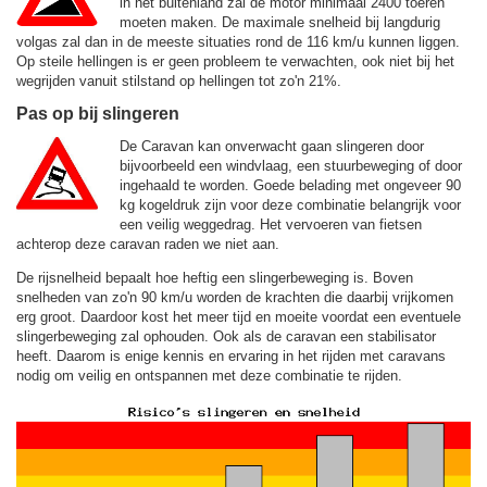
in het buitenland zal de motor minimaal 2400 toeren
moeten maken. De maximale snelheid bij langdurig
volgas zal dan in de meeste situaties rond de
116 km/u
kunnen liggen.
Op steile hellingen is er geen probleem te verwachten, ook niet bij het
wegrijden vanuit stilstand op hellingen tot zo'n 21%.
Pas op bij slingeren
De Caravan kan onverwacht gaan slingeren door
bijvoorbeeld een windvlaag, een stuurbeweging of door
ingehaald te worden. Goede belading met ongeveer 90
kg kogeldruk zijn voor deze combinatie belangrijk voor
een veilig weggedrag. Het vervoeren van fietsen
achterop deze caravan raden we niet aan.
De rijsnelheid bepaalt hoe heftig een slingerbeweging is. Boven
snelheden van zo'n 90 km/u worden de krachten die daarbij vrijkomen
erg groot. Daardoor kost het meer tijd en moeite voordat een eventuele
slingerbeweging zal ophouden. Ook als de caravan een stabilisator
heeft. Daarom is enige kennis en ervaring in het rijden met caravans
nodig om veilig en ontspannen met deze combinatie te rijden.