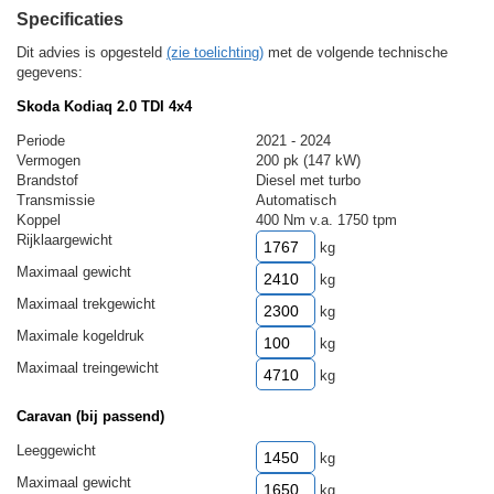
Specificaties
Dit advies is opgesteld
(zie toelichting)
met de volgende technische
gegevens:
Skoda Kodiaq 2.0 TDI 4x4
Periode
2021 - 2024
Vermogen
200 pk (147 kW)
Brandstof
Diesel met turbo
Transmissie
Automatisch
Koppel
400 Nm v.a. 1750 tpm
Rijklaargewicht
kg
Maximaal gewicht
kg
Maximaal trekgewicht
kg
Maximale kogeldruk
kg
Maximaal treingewicht
kg
Caravan (bij passend)
Leeggewicht
kg
Maximaal gewicht
kg