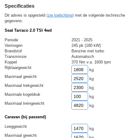
Specificaties
Dit advies is opgesteld
(zie toelichting)
met de volgende technische
gegevens:
Seat Tarraco 2.0 TSI 4wd
Periode
2021 - 2025
Vermogen
245 pk (180 kW)
Brandstof
Benzine met turbo
Transmissie
Automatisch
Koppel
370 Nm v.a. 1600 tpm
Rijklaargewicht
kg
Maximaal gewicht
kg
Maximaal trekgewicht
kg
Maximale kogeldruk
kg
Maximaal treingewicht
kg
Caravan (bij passend)
Leeggewicht
kg
Maximaal gewicht
kg