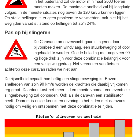
in het buitenland zal de motor minimaal 2600 toeren
moeten maken. De maximale snelheid zal bij langdurig
volgas, in de meeste situates nog boven de
120 km/u
kunnen liggen.
Op steile hellingen is er geen probleem te verwachten, ook niet bij het
wegrijden vanuit stilstand op hellingen tot zo'n 24%.
Pas op bij slingeren
De Caravan kan onverwacht gaan slingeren door
bijvoorbeeld een windvlaag, een stuurbeweging of door
ingehaald te worden. Goede belading met ongeveer 90
kg kogeldruk zijn voor deze combinatie belangrijk voor
een veilig weggedrag. Het vervoeren van fietsen
achterop deze caravan raden we niet aan.
De rijsnelheid bepaalt hoe heftig een slingerbeweging is. Boven
snelheden van zo'n 90 km/u worden de krachten die daarbij vrijkomen
erg groot. Daardoor kost het meer tijd en moeite voordat een eventuele
slingerbeweging zal ophouden. Ook als de caravan een stabilisator
heeft. Daarom is enige kennis en ervaring in het rijden met caravans
nodig om veilig en ontspannen met deze combinatie te rijden.