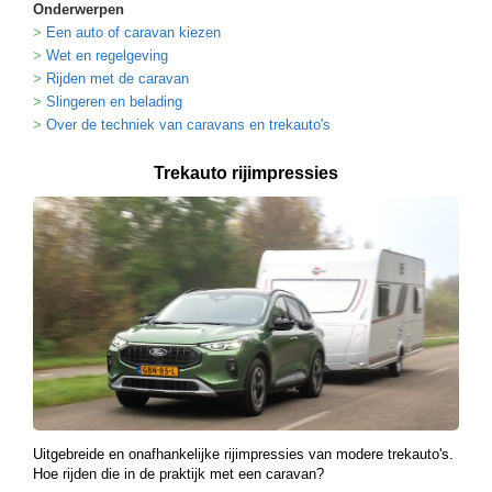
Onderwerpen
Een auto of caravan kiezen
Wet en regelgeving
Rijden met de caravan
Slingeren en belading
Over de techniek van caravans en trekauto's
Trekauto rijimpressies
Uitgebreide en onafhankelijke rijimpressies van modere trekauto's.
Hoe rijden die in de praktijk met een caravan?