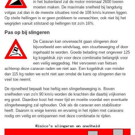
in het buitenland zal de motor minimaal 2600 toeren
moeten maken. De maximale snelheid bij langdurig
volgas zal dan in de meeste situaties rond de
108 km/u
kunnen liggen.
Op steile hellingen is er geen probleem te verwachten, ook niet bij het
wegrijden vanuit stilstand op hellingen tot zo'n 16%.
Pas op bij slingeren
De Caravan kan onverwacht gaan slingeren door
bijvoorbeeld een windvlaag, een stuurbeweging of door
ingehaald te worden. Goede belading met ongeveer 125
kg kogeldruk zijn voor deze combinatie belangrijk voor
een veilig weggedrag. Het vervoeren van fietsen
achterop deze caravan raden we niet aan. Een kogeldruk van minder
dan 115 kg raden we echt niet aan omdat de kans op slingeren dan te
veel toe neemt.
De rijsnelheid bepaalt hoe heftig een slingerbeweging is. Boven
snelheden van zo'n 90 km/u worden de krachten die daarbij vrijkomen
erg groot. Daardoor kost het meer tijd en moeite voordat een eventuele
slingerbeweging zal ophouden. Ook als de caravan een stabilisator
heeft. Daarom is enige kennis en ervaring in het rijden met caravans
nodig om veilig en ontspannen met deze combinatie te rijden.