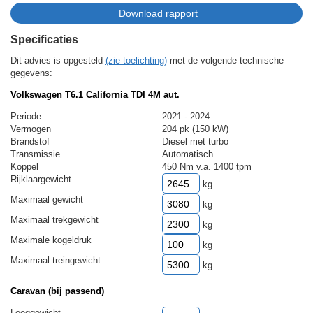
Specificaties
Dit advies is opgesteld
(zie toelichting)
met de volgende technische
gegevens:
Volkswagen T6.1 California TDI 4M aut.
Periode
2021 - 2024
Vermogen
204 pk (150 kW)
Brandstof
Diesel met turbo
Transmissie
Automatisch
Koppel
450 Nm v.a. 1400 tpm
Rijklaargewicht
kg
Maximaal gewicht
kg
Maximaal trekgewicht
kg
Maximale kogeldruk
kg
Maximaal treingewicht
kg
Caravan (bij passend)
Leeggewicht