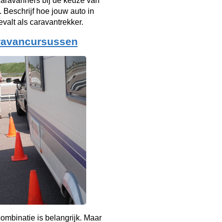
aravanners bij de keuze van
. Beschrijf hoe jouw auto in
evalt als caravantrekker.
ravancursussen
mbinatie is belangrijk. Maar