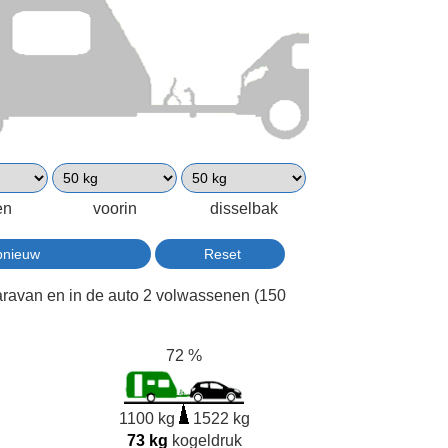
en
voorin
disselbak
aravan en in de auto 2 volwassenen (150
72 %
1100 kg
1522 kg
73 kg
kogeldruk