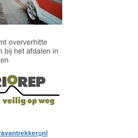
ravantrekker
nl
🙂