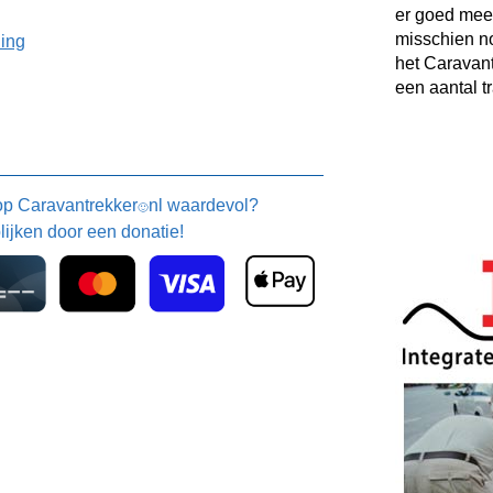
er goed mee
misschien no
ning
het Caravant
een aantal t
 op
Caravantrekker
nl waardevol?
🙂
blijken door een donatie!