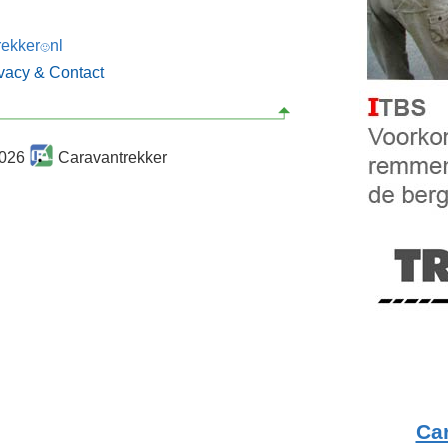
rekker
nl
🙂
ivacy & Contact
2026
Caravantrekker
Ca