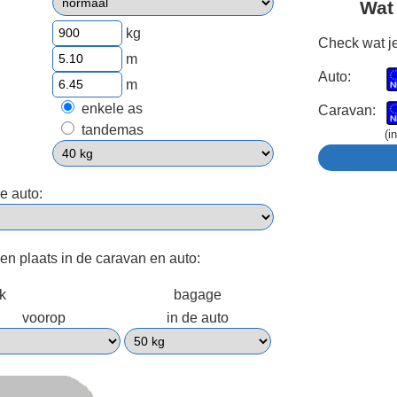
Wat
kg
Check wat je
m
Auto:
m
enkele as
Caravan:
tandemas
(i
e auto:
een plaats in de caravan en auto:
ek
bagage
voorop
in de auto