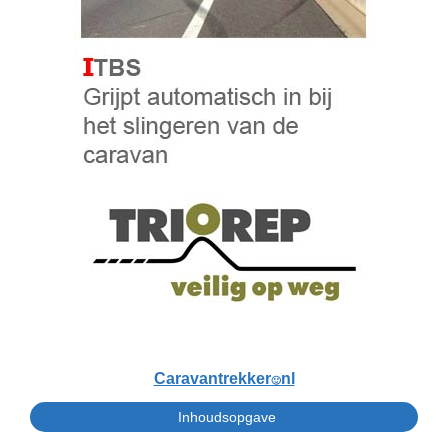
Caravantrekker
nl
🙂