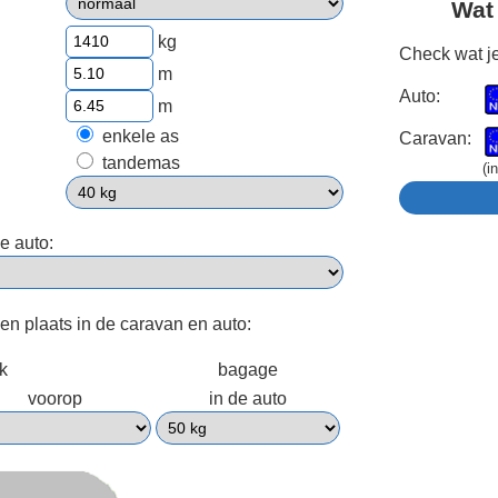
Wat
kg
Check wat je
m
Auto:
m
enkele as
Caravan:
tandemas
(i
e auto:
een plaats in de caravan en auto:
ek
bagage
voorop
in de auto