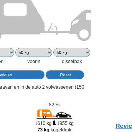
en
voorin
disselbak
aravan en in de auto 2 volwassenen (150
82 %
1610 kg
1955 kg
Revie
73 kg
kogeldruk