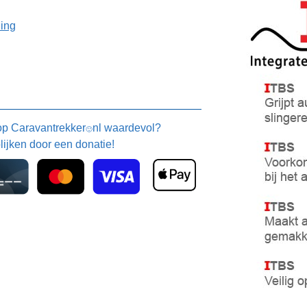
ning
 op
Caravantrekker
nl waardevol?
🙂
blijken door een donatie!