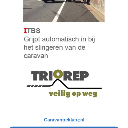
Caravantrekker
nl
🙂