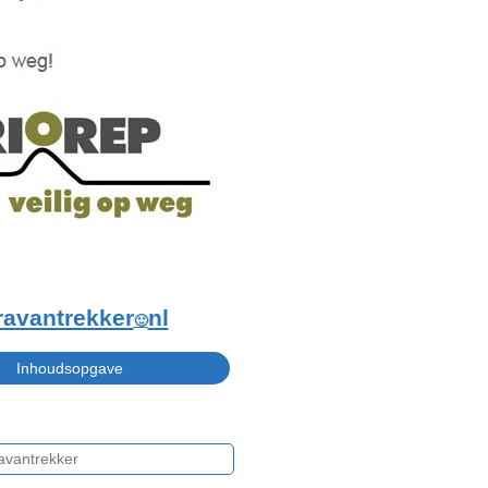
ravantrekker
nl
🙂