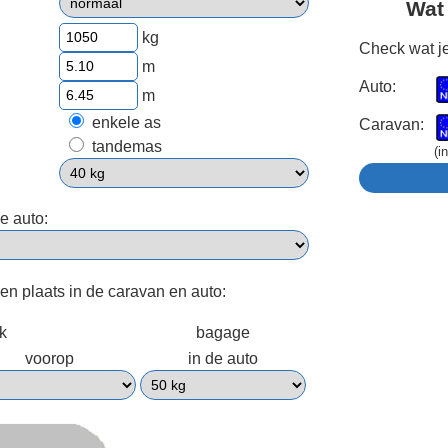
Wat
kg
Check wat je
m
Auto:
m
enkele as
Caravan:
tandemas
(i
e auto:
een plaats in de caravan en auto:
ek
bagage
voorop
in de auto