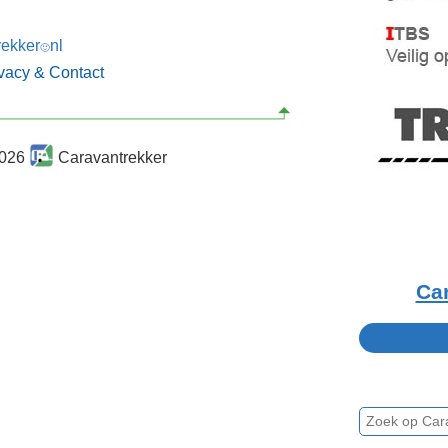
rekker
nl
🙂
ivacy & Contact
2026
Caravantrekker
Ca