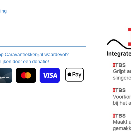
ning
 op
Caravantrekker
nl waardevol?
🙂
blijken door een donatie!