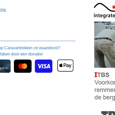
ning
 op
Caravantrekker
nl waardevol?
🙂
blijken door een donatie!