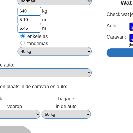
Wat
kg
Check wat je
m
Auto:
m
enkele as
Caravan:
tandemas
(i
e auto:
een plaats in de caravan en auto:
ek
bagage
voorop
in de auto