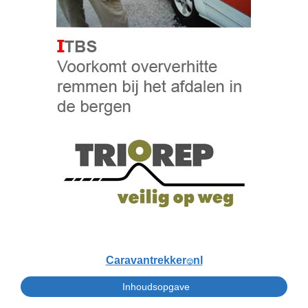
Caravantrekker
nl
🙂