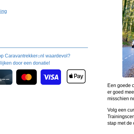
ning
 op
Caravantrekker
nl waardevol?
🙂
blijken door een donatie!
Een goede c
er goed mee
misschien no
Volg een cur
Trainingscen
stap met de 