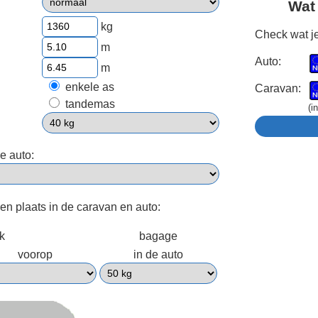
Wat
kg
Check wat je
m
Auto:
m
enkele as
Caravan:
tandemas
(i
e auto:
een plaats in de caravan en auto:
ek
bagage
voorop
in de auto