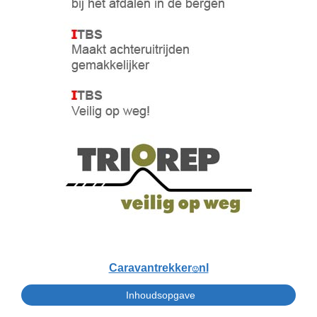
Caravantrekker
nl
🙂