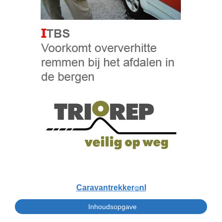
Caravantrekker
nl
🙂