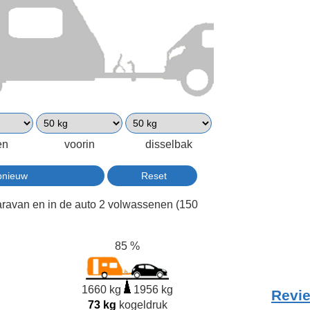
en
voorin
disselbak
aravan en in de auto 2 volwassenen (150
85 %
1660 kg
1956 kg
Revie
73 kg
kogeldruk