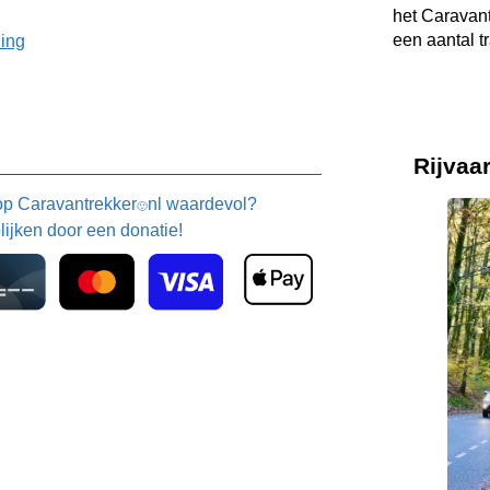
het Caravant
een aantal t
ning
Rijvaar
 op
Caravantrekker
nl waardevol?
🙂
blijken door een donatie!