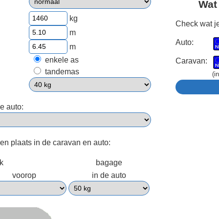
Wat
kg
Check wat je
m
Auto:
m
enkele as
Caravan:
tandemas
(i
e auto:
een plaats in de caravan en auto:
ek
bagage
voorop
in de auto