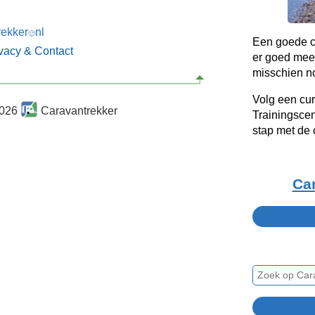
rekker
nl
🙂
Een goede c
ivacy & Contact
er goed mee
misschien no
Volg een cur
2026
Caravantrekker
Trainingscen
stap met de 
Ca