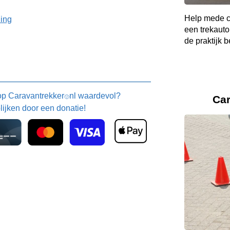
Help mede c
ning
een trekauto
de praktijk b
 op
Caravantrekker
nl waardevol?
Ca
🙂
blijken door een donatie!