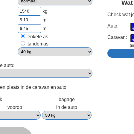
Wat
kg
Check wat je
m
Auto:
m
enkele as
Caravan:
tandemas
(i
e auto:
een plaats in de caravan en auto:
ek
bagage
voorop
in de auto