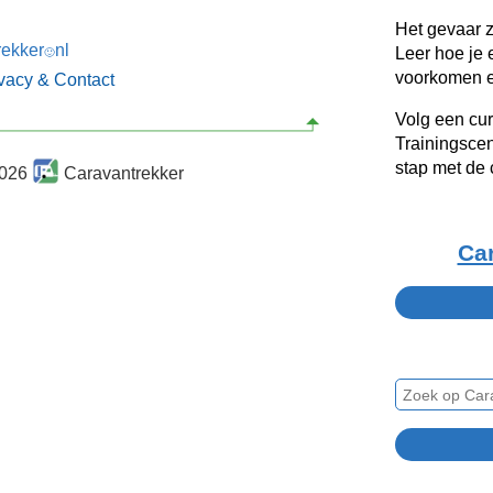
Het gevaar z
rekker
nl
Leer hoe je
🙂
voorkomen en
ivacy & Contact
Volg een cur
Trainingscen
stap met de 
2026
Caravantrekker
Ca