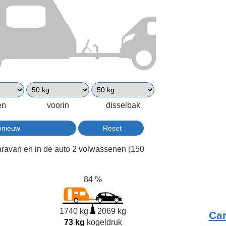
en
voorin
disselbak
aravan en in de auto 2 volwassenen (150
84 %
1740 kg
2069 kg
Ca
73 kg
kogeldruk