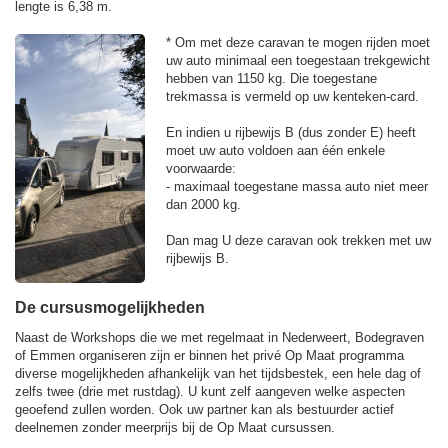
lengte is 6,38 m.
* Om met deze caravan te mogen rijden moet
uw auto minimaal een toegestaan trekgewicht
hebben van 1150 kg. Die toegestane
trekmassa is vermeld op uw kenteken-card.
En indien u rijbewijs B (dus zonder E) heeft
moet uw auto voldoen aan één enkele
voorwaarde:
- maximaal toegestane massa auto niet meer
dan 2000 kg.
Dan mag U deze caravan ook trekken met uw
rijbewijs B.
De cursusmogelijkheden
Naast de Workshops die we met regelmaat in Nederweert, Bodegraven
of Emmen organiseren zijn er binnen het privé Op Maat programma
diverse mogelijkheden afhankelijk van het tijdsbestek, een hele dag of
zelfs twee (drie met rustdag). U kunt zelf aangeven welke aspecten
geoefend zullen worden. Ook uw partner kan als bestuurder actief
deelnemen zonder meerprijs bij de Op Maat cursussen.