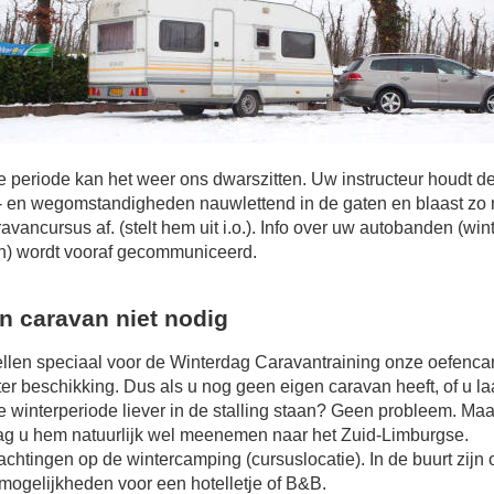
e periode kan het weer ons dwarszitten. Uw instructeur houdt d
 en wegomstandigheden nauwlettend in de gaten en blaast zo 
avancursus af. (stelt hem uit i.o.). Info over uw autobanden (wint
n) wordt vooraf gecommuniceerd.
n caravan niet nodig
llen speciaal voor de Winterdag Caravantraining onze oefenca
 ter beschikking. Dus als u nog geen eigen caravan heeft, of u l
e winterperiode liever in de stalling staan? Geen probleem. Maa
ag u hem natuurlijk wel meenemen naar het Zuid-Limburgse.
chtingen op de wintercamping (cursuslocatie). In de buurt zijn 
mogelijkheden voor een hotelletje of B&B.