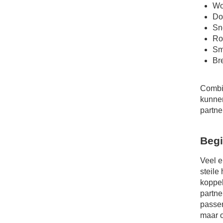
Wo
Do
Sn
Ro
Sm
Br
Combin
kunnen
partne
Begi
Veel e
steile
koppel
partne
passen
maar 