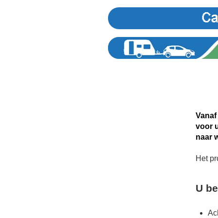
Vanaf 
voor u
naar 
Het pr
U be
Ach