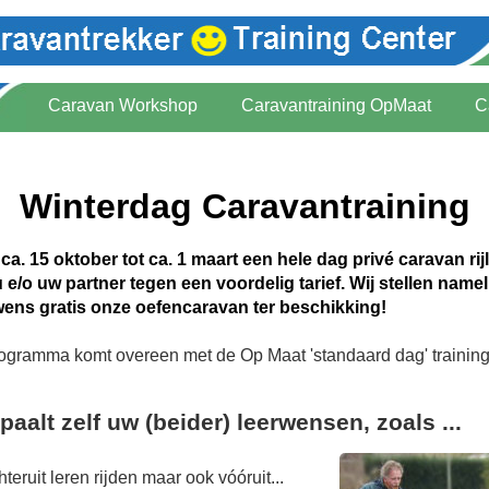
Caravan Workshop
Caravantraining OpMaat
C
Winterdag Caravantraining
ca. 15 oktober tot ca. 1 maart een hele dag privé caravan rij
 e/o uw partner tegen een voordelig tarief. Wij stellen namel
wens gratis onze oefencaravan ter beschikking!
ogramma komt overeen met de Op Maat 'standaard dag' training
paalt zelf uw (beider) leerwensen, zoals ...
teruit leren rijden maar ook vóóruit...