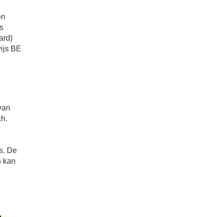
en
s
ard)
wijs BE
van
ch.
s. De
n kan