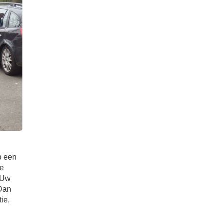
p een
de
 Uw
 Dan
ie,