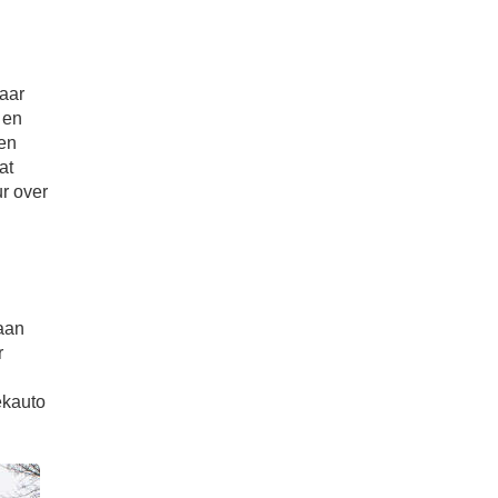
maar
 en
een
at
ur over
gaan
r
ekauto