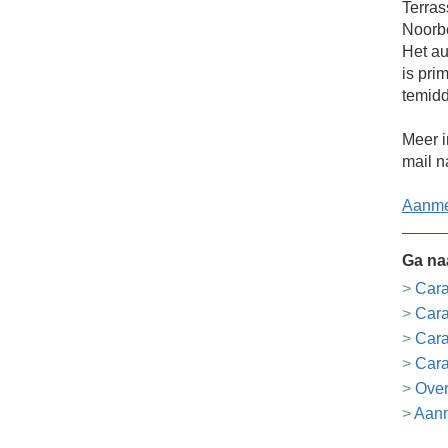
Terras
Noorbe
Het au
is pri
temidd
Meer i
mail n
Aanme
Ga na
Cara
Car
Cara
Cara
Over
Aanm