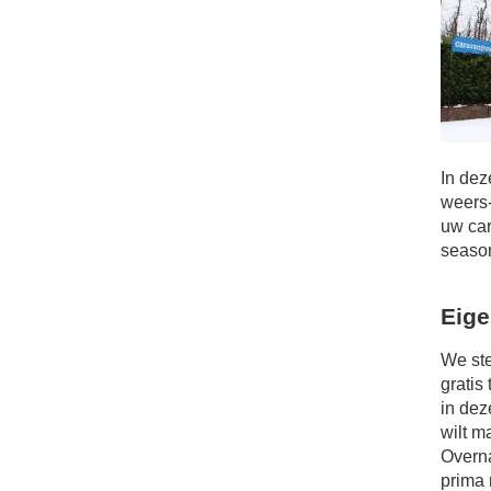
In dez
weers-
uw car
seaso
Eige
We ste
gratis
in dez
wilt m
Overna
prima 