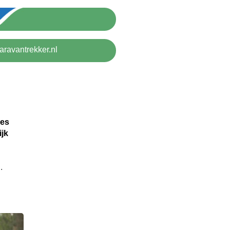
aravantrekker.nl
les
ijk
.