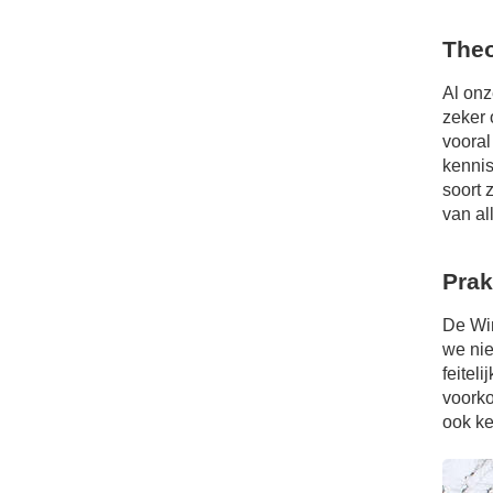
Theo
Al onz
zeker 
vooral
kennis
soort 
van all
Prak
De Win
we nie
feitel
voorko
ook ke