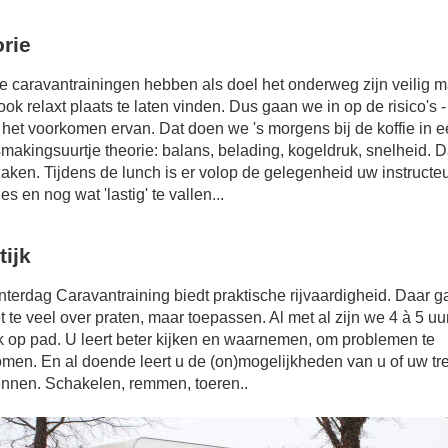
rie
e caravantrainingen hebben als doel het onderweg zijn veilig 
ook relaxt plaats te laten vinden. Dus gaan we in op de risico's -
 het voorkomen ervan. Dat doen we 's morgens bij de koffie in 
makingsuurtje theorie: balans, belading, kogeldruk, snelheid. D
zaken. Tijdens de lunch is er volop de gelegenheid uw instructe
es en nog wat 'lastig' te vallen...
tijk
terdag Caravantraining biedt praktische rijvaardigheid. Daar 
t te veel over praten, maar toepassen. Al met al zijn we 4 à 5 uu
ijk op pad. U leert beter kijken en waarnemen, om problemen te
men. En al doende leert u de (on)mogelijkheden van u of uw tr
nnen. Schakelen, remmen, toeren..