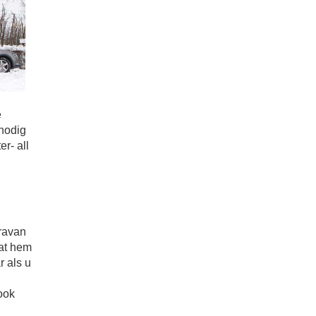
e
nodig
er- all
ravan
aat hem
r als u
ook