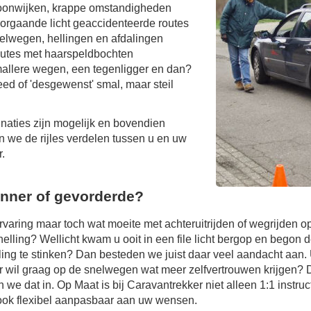
onwijken, krappe omstandigheden
orgaande licht geaccidenteerde routes
elwegen, hellingen en afdalingen
utes met haarspeldbochten
allere wegen, een tegenligger en dan?
eed of 'desgewenst' smal, maar steil
aties zijn mogelijk en bovendien
 we de rijles verdelen tussen u en uw
r.
nner of gevorderde?
rvaring maar toch wat moeite met achteruitrijden of wegrijden o
 helling? Wellicht kwam u ooit in een file licht bergop en begon 
ing te stinken? Dan besteden we juist daar veel aandacht aan.
r wil graag op de snelwegen wat meer zelfvertrouwen krijgen?
 we dat in. Op Maat is bij Caravantrekker niet alleen 1:1 instruct
ook flexibel aanpasbaar aan uw wensen.