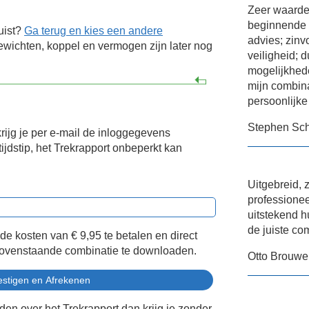
Zeer waardev
beginnende 
uist?
Ga terug en kies een andere
advies; zinv
wichten, koppel en vermogen zijn later nog
veiligheid; d
mogelijkhed
mijn combina
persoonlijke
Stephen Sch
krijg je per e-mail de inloggegevens
ijdstip, het Trekrapport onbeperkt kan
Uitgebreid, 
professione
uitstekend h
de juiste co
 de kosten van
€ 9,95
te betalen en direct
bovenstaande combinatie te downloaden.
Otto Brouwe
eden over het Trekrapport dan krijg je zonder