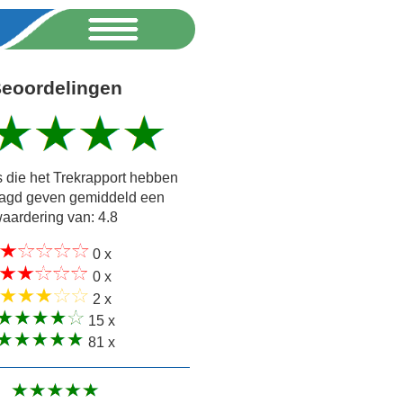
eoordelingen
 die het Trekrapport hebben
agd geven gemiddeld een
aardering van: 4.8
0 x
0 x
2 x
15 x
81 x