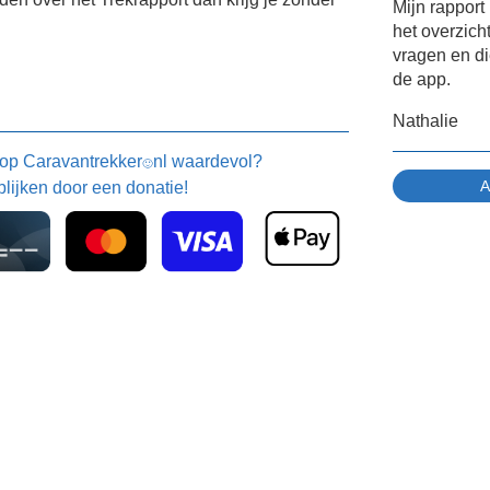
Mijn rappor
het overzich
vragen en di
de app.
Nathalie
 op
Caravantrekker
nl waardevol?
🙂
blijken door een donatie!