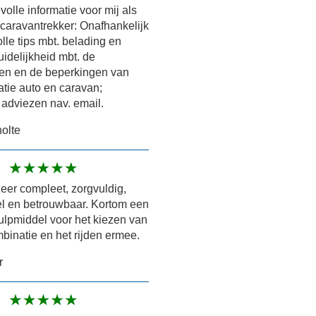
olle informatie voor mij als
caravantrekker: Onafhankelijk
olle tips mbt. belading en
uidelijkheid mbt. de
en en de beperkingen van
tie auto en caravan;
 adviezen nav. email.
olte
zeer compleet, zorgvuldig,
el en betrouwbaar. Kortom een
ulpmiddel voor het kiezen van
mbinatie en het rijden ermee.
r