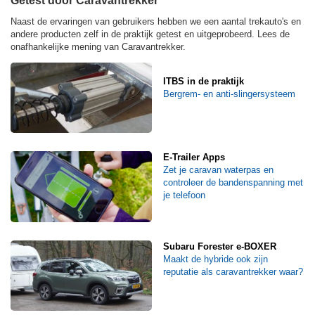
Getest door Caravantrekker
Naast de ervaringen van gebruikers hebben we een aantal trekauto's en
andere producten zelf in de praktijk getest en uitgeprobeerd. Lees de
onafhankelijke mening van Caravantrekker.
ITBS in de praktijk
Bergrem- en anti-slingersysteem
E-Trailer Apps
Zet je caravan waterpas en
controleer de bandenspanning met
je telefoon
Subaru Forester e-BOXER
Maakt de hybride ook zijn
reputatie als caravantrekker waar?