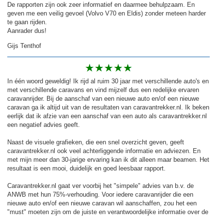
De rapporten zijn ook zeer informatief en daarmee behulpzaam. En
geven me een veilig gevoel (Volvo V70 en Eldis) zonder meteen harder
te gaan rijden.
Aanrader dus!
Gijs Tenthof
In één woord geweldig! Ik rijd al ruim 30 jaar met verschillende auto's en
met verschillende caravans en vind mijzelf dus een redelijke ervaren
caravanrijder. Bij de aanschaf van een nieuwe auto en/of een nieuwe
caravan ga ik altijd uit van de resultaten van caravantrekker.nl. Ik beken
eerlijk dat ik afzie van een aanschaf van een auto als caravantrekker.nl
een negatief advies geeft.
Naast de visuele grafieken, die een snel overzicht geven, geeft
caravantrekker.nl ook veel achterliggende informatie en adviezen. En
met mijn meer dan 30-jarige ervaring kan ik dit alleen maar beamen. Het
resultaat is een mooi, duidelijk en goed leesbaar rapport.
Caravantrekker.nl gaat ver voorbij het "simpele" advies van b.v. de
ANWB met hun 75%-verhouding. Voor iedere caravanrijder die een
nieuwe auto en/of een nieuwe caravan wil aanschaffen, zou het een
"must" moeten zijn om de juiste en verantwoordelijke informatie over de