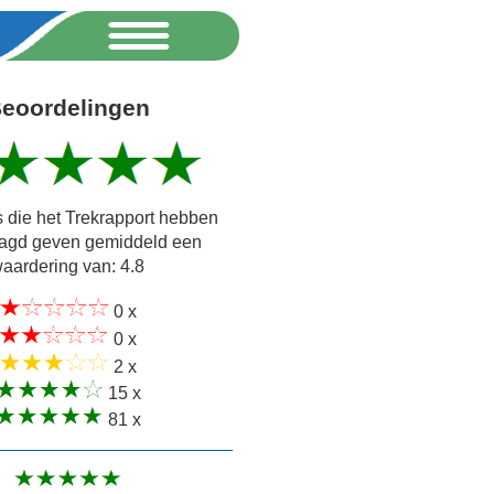
eoordelingen
 die het Trekrapport hebben
agd geven gemiddeld een
aardering van: 4.8
0 x
0 x
2 x
15 x
81 x