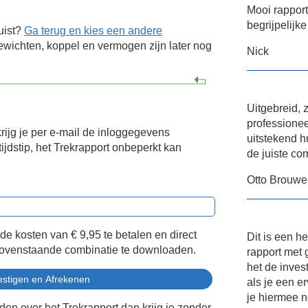
Mooi rapport
begrijpelijke
uist?
Ga terug en kies een andere
wichten, koppel en vermogen zijn later nog
Nick
Uitgebreid, 
professione
krijg je per e-mail de inloggegevens
uitstekend h
ijdstip, het Trekrapport onbeperkt kan
de juiste co
Otto Brouwe
 de kosten van
€ 9,95
te betalen en direct
Dit is een h
bovenstaande combinatie te downloaden.
rapport met 
het de inves
als je een e
je hiermee n
eden over het Trekrapport dan krijg je zonder