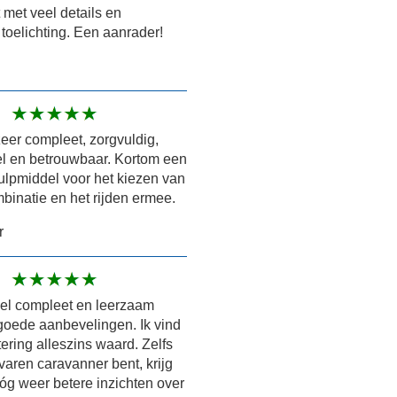
 met veel details en
 toelichting. Een aanrader!
zeer compleet, zorgvuldig,
el en betrouwbaar. Kortom een
ulpmiddel voor het kiezen van
mbinatie en het rijden ermee.
r
eel compleet en leerzaam
goede aanbevelingen. Ik vind
tering alleszins waard. Zelfs
rvaren caravanner bent, krijg
óg weer betere inzichten over