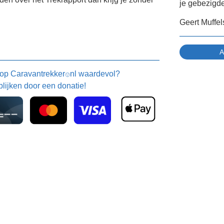
je gebezigd
Geert Muffel
 op
Caravantrekker
nl waardevol?
🙂
blijken door een donatie!