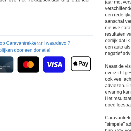
jaar met ver
verschillend
een redelijk
aanschaf va
nieuwe carav
resultaten v
eerlijk dat 
 op
Caravantrekker
nl waardevol?
🙂
een auto als
blijken door een donatie!
negatief adv
Naast de vis
overzicht ge
ook veel ach
adviezen. En
ervaring kan
Het resultaat
goed leesbaa
Caravantrekk
"simpele" a
hun 75%-ver