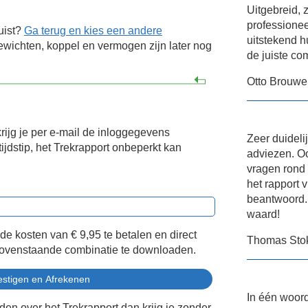
Uitgebreid, 
professione
uist?
Ga terug en kies een andere
uitstekend h
wichten, koppel en vermogen zijn later nog
de juiste co
Otto Brouwe
krijg je per e-mail de inloggegevens
Zeer duideli
ijdstip, het Trekrapport onbeperkt kan
adviezen. Oo
vragen rond
het rapport v
beantwoord. 
waard!
 de kosten van
€ 9,95
te betalen en direct
Thomas Sto
bovenstaande combinatie te downloaden.
In één woord
eden over het Trekrapport dan krijg je zonder