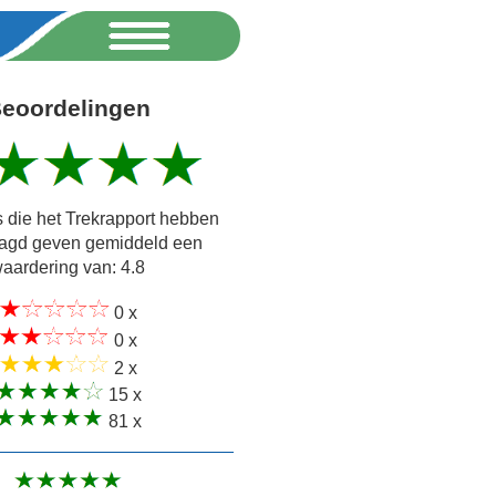
eoordelingen
 die het Trekrapport hebben
agd geven gemiddeld een
aardering van: 4.8
0 x
0 x
2 x
15 x
81 x