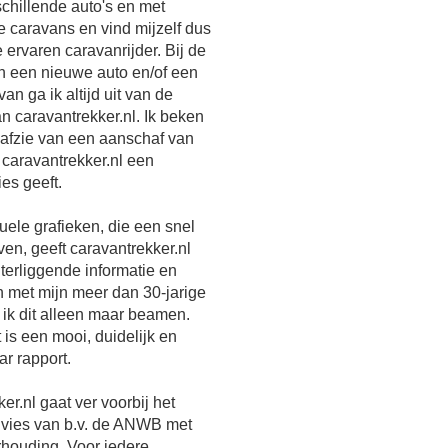
schillende auto's en met
e caravans en vind mijzelf dus
e ervaren caravanrijder. Bij de
n een nieuwe auto en/of een
an ga ik altijd uit van de
an caravantrekker.nl. Ik beken
ik afzie van een aanschaf van
 caravantrekker.nl een
ies geeft.
uele grafieken, die een snel
ven, geeft caravantrekker.nl
terliggende informatie en
 met mijn meer dan 30-jarige
 ik dit alleen maar beamen.
 is een mooi, duidelijk en
r rapport.
er.nl gaat ver voorbij het
dvies van b.v. de ANWB met
houding. Voor iedere