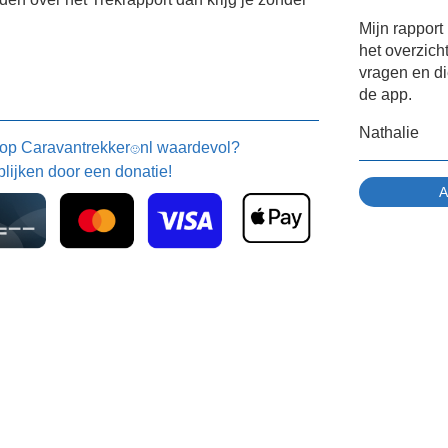
Mijn rappor
het overzich
vragen en di
de app.
Nathalie
 op
Caravantrekker
nl waardevol?
🙂
blijken door een donatie!