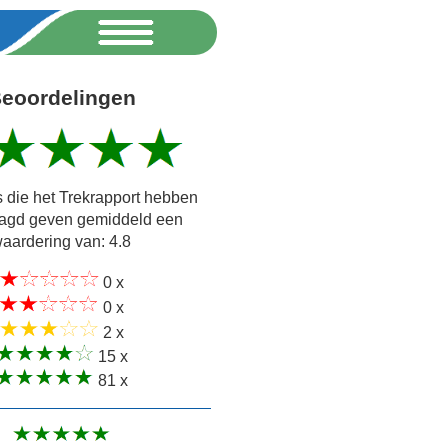
eoordelingen
 die het Trekrapport hebben
agd geven gemiddeld een
aardering van: 4.8
0 x
0 x
2 x
15 x
81 x