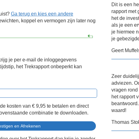
Dit is een h
rapport met 
uist?
Ga terug en kies een andere
het de inves
wichten, koppel en vermogen zijn later nog
als je een e
je hiermee n
je gebezigd
Geert Muffel
krijg je per e-mail de inloggegevens
ijdstip, het Trekrapport onbeperkt kan
Zeer duideli
adviezen. Oo
vragen rond
het rapport v
beantwoord. 
 de kosten van
€ 9,95
te betalen en direct
waard!
bovenstaande combinatie te downloaden.
Thomas Sto
eden over het Trekrapport dan krijg je zonder