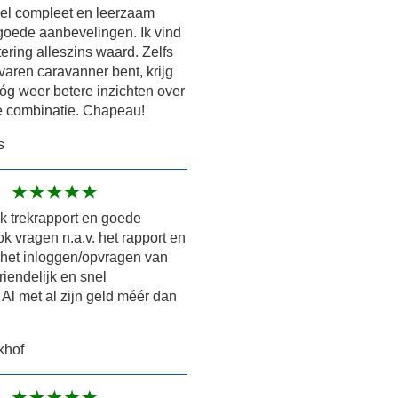
eel compleet en leerzaam
goede aanbevelingen. Ik vind
tering alleszins waard. Zelfs
rvaren caravanner bent, krijg
óg weer betere inzichten over
e combinatie. Chapeau!
s
jk trekrapport en goede
k vragen n.a.v. het rapport en
 het inloggen/opvragen van
riendelijk en snel
Al met al zijn geld méér dan
khof