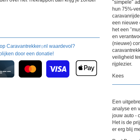
"simpele" a
hun 75%-ver
caravanrijde
een nieuwe 
het een "mus
en verantwoo
(nieuwe) com
 op
Caravantrekker
nl waardevol?
🙂
caravantrekke
blijken door een donatie!
veiligheid t
rijplezier.
Kees
Een uitgebre
analyse en v
jouw auto - 
Het is de pr
er erg blij m