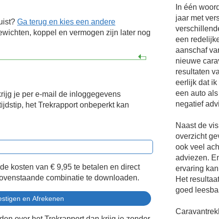
In één woord
jaar met ver
uist?
Ga terug en kies een andere
verschillend
wichten, koppel en vermogen zijn later nog
een redelijk
aanschaf va
nieuwe carav
resultaten v
eerlijk dat 
een auto als
krijg je per e-mail de inloggegevens
negatief adv
ijdstip, het Trekrapport onbeperkt kan
Naast de vis
overzicht ge
ook veel ach
adviezen. En
 de kosten van
€ 9,95
te betalen en direct
ervaring kan
bovenstaande combinatie te downloaden.
Het resultaat
goed leesbaa
Caravantrekk
eden over het Trekrapport dan krijg je zonder