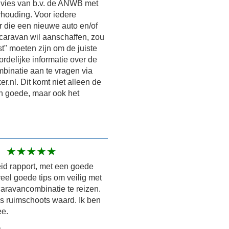
dvies van b.v. de ANWB met
houding. Voor iedere
r die een nieuwe auto en/of
caravan wil aanschaffen, zou
t" moeten zijn om de juiste
rdelijke informatie over de
binatie aan te vragen via
r.nl. Dit komt niet alleen de
en goede, maar ook het
id rapport, met een goede
eel goede tips om veilig met
caravancombinatie te reizen.
ijs ruimschoots waard. Ik ben
ee.