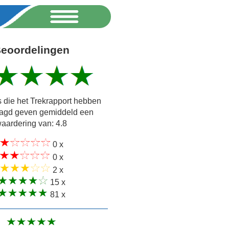
eoordelingen
 die het Trekrapport hebben
agd geven gemiddeld een
aardering van: 4.8
0 x
0 x
2 x
15 x
81 x