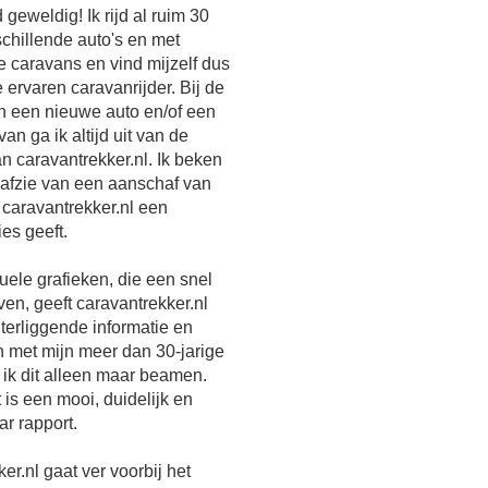
 geweldig! Ik rijd al ruim 30
schillende auto's en met
e caravans en vind mijzelf dus
e ervaren caravanrijder. Bij de
n een nieuwe auto en/of een
an ga ik altijd uit van de
an caravantrekker.nl. Ik beken
ik afzie van een aanschaf van
 caravantrekker.nl een
ies geeft.
uele grafieken, die een snel
ven, geeft caravantrekker.nl
terliggende informatie en
 met mijn meer dan 30-jarige
 ik dit alleen maar beamen.
 is een mooi, duidelijk en
r rapport.
er.nl gaat ver voorbij het