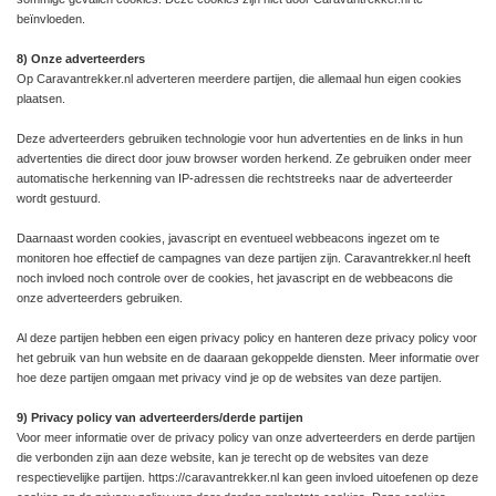
beïnvloeden.
8) Onze adverteerders
Op Caravantrekker.nl adverteren meerdere partijen, die allemaal hun eigen cookies
plaatsen.
Deze adverteerders gebruiken technologie voor hun advertenties en de links in hun
advertenties die direct door jouw browser worden herkend. Ze gebruiken onder meer
automatische herkenning van IP-adressen die rechtstreeks naar de adverteerder
wordt gestuurd.
Daarnaast worden cookies, javascript en eventueel webbeacons ingezet om te
monitoren hoe effectief de campagnes van deze partijen zijn. Caravantrekker.nl heeft
noch invloed noch controle over de cookies, het javascript en de webbeacons die
onze adverteerders gebruiken.
Al deze partijen hebben een eigen privacy policy en hanteren deze privacy policy voor
het gebruik van hun website en de daaraan gekoppelde diensten. Meer informatie over
hoe deze partijen omgaan met privacy vind je op de websites van deze partijen.
9) Privacy policy van adverteerders/derde partijen
Voor meer informatie over de privacy policy van onze adverteerders en derde partijen
die verbonden zijn aan deze website, kan je terecht op de websites van deze
respectievelijke partijen. https://caravantrekker.nl kan geen invloed uitoefenen op deze