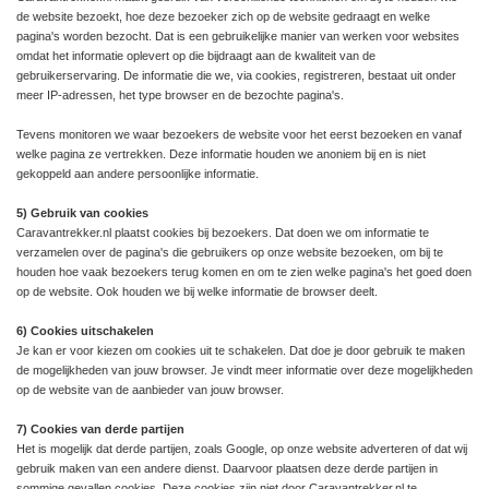
de website bezoekt, hoe deze bezoeker zich op de website gedraagt en welke
pagina's worden bezocht. Dat is een gebruikelijke manier van werken voor websites
omdat het informatie oplevert op die bijdraagt aan de kwaliteit van de
gebruikerservaring. De informatie die we, via cookies, registreren, bestaat uit onder
meer IP-adressen, het type browser en de bezochte pagina's.
Tevens monitoren we waar bezoekers de website voor het eerst bezoeken en vanaf
welke pagina ze vertrekken. Deze informatie houden we anoniem bij en is niet
gekoppeld aan andere persoonlijke informatie.
5) Gebruik van cookies
Caravantrekker.nl plaatst cookies bij bezoekers. Dat doen we om informatie te
verzamelen over de pagina's die gebruikers op onze website bezoeken, om bij te
houden hoe vaak bezoekers terug komen en om te zien welke pagina's het goed doen
op de website. Ook houden we bij welke informatie de browser deelt.
6) Cookies uitschakelen
Je kan er voor kiezen om cookies uit te schakelen. Dat doe je door gebruik te maken
de mogelijkheden van jouw browser. Je vindt meer informatie over deze mogelijkheden
op de website van de aanbieder van jouw browser.
7) Cookies van derde partijen
Het is mogelijk dat derde partijen, zoals Google, op onze website adverteren of dat wij
gebruik maken van een andere dienst. Daarvoor plaatsen deze derde partijen in
sommige gevallen cookies. Deze cookies zijn niet door Caravantrekker.nl te