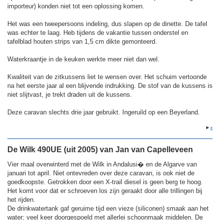
importeur) konden niet tot een oplossing komen.
Het was een tweepersoons indeling, dus slapen op de dinette. De tafel
was echter te laag. Heb tijdens de vakantie tussen onderstel en
tafelblad houten strips van 1,5 cm dikte gemonteerd.
Waterkraantje in de keuken werkte meer niet dan wel.
Kwaliteit van de zitkussens liet te wensen over. Het schuim vertoonde
na het eerste jaar al een blijvende indrukking. De stof van de kussens is
niet slijtvast, je trekt draden uit de kussens.
Deze caravan slechts drie jaar gebruikt. Ingeruild op een Beyerland.
►
x
De Wilk 490UE (uit 2005) van Jan van Capelleveen
Vier maal overwinterd met de Wilk in Andalusi� en de Algarve van
januari tot april. Niet ontevreden over deze caravan, is ook niet de
goedkoopste. Getrokken door een X-trail diesel is geen berg te hoog.
Het komt voor dat er schroeven los zijn geraakt door alle trillingen bij
het rijden.
De drinkwatertank gaf geruime tijd een vieze (siliconen) smaak aan het
water; veel keer doorgespoeld met allerlei schoonmaak middelen. De