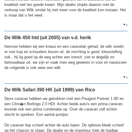
kwaliteit niet ten goede kwam. Mijn dealer stopte daarom met de
verkoop van Wilk omdat hij niet meer voor de kwaliteit kon instaan. Het
is maar dat u het weet.
►
x
De Wilk 450 htd (uit 2005) van v.d. herik
hiervoor hebben wij een knaus en een caravelair gehad, de wilk steekt
er met kop en schouders boven uit. de inrichtng is goed, kleurstelling
ook , hij lig goed op de weg achter een transit. ziet er degelijk en
betrouwbaar uit. we zijn er vaak mee weg geweest in voor en naseizoen
de volgende is ook weer een wilk
►
x
De Wilk Safari 390 HK (uit 1999) van Rico
Deze caravan hebben we getrokken met een Peugeot Partner 1.9D en
een Citro�n Berlingo 2.0 HDI. Achter beide auto's een prima caravan,
leverde ook een prima combinatie op. Over de caravan zelf echter
slecht te spreken. Een aantal puntjes:
De caravan liep scheef achter de auto lopen. De opbouw bleek scheef
op het chassis te staan. De dealer en de importeur (niet de huidige