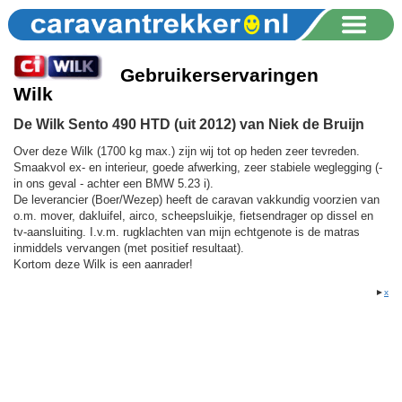
Gebruikerservaringen
Wilk
De Wilk Sento 490 HTD (uit 2012) van Niek de Bruijn
Over deze Wilk (1700 kg max.) zijn wij tot op heden zeer tevreden.
Smaakvol ex- en interieur, goede afwerking, zeer stabiele weglegging (-
in ons geval - achter een BMW 5.23 i).
De leverancier (Boer/Wezep) heeft de caravan vakkundig voorzien van
o.m. mover, dakluifel, airco, scheepsluikje, fietsendrager op dissel en
tv-aansluiting. I.v.m. rugklachten van mijn echtgenote is de matras
inmiddels vervangen (met positief resultaat).
Kortom deze Wilk is een aanrader!
►
x