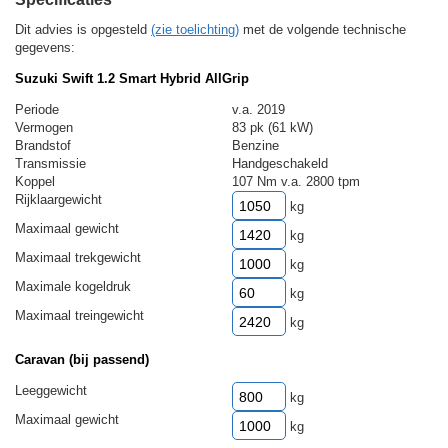
Dit advies is opgesteld
(zie toelichting)
met de volgende technische
gegevens:
Suzuki Swift 1.2 Smart Hybrid AllGrip
Periode
v.a. 2019
Vermogen
83 pk (61 kW)
Brandstof
Benzine
Transmissie
Handgeschakeld
Koppel
107 Nm v.a. 2800 tpm
Rijklaargewicht
kg
Maximaal gewicht
kg
Maximaal trekgewicht
kg
Maximale kogeldruk
kg
Maximaal treingewicht
kg
Caravan (bij passend)
Leeggewicht
kg
Maximaal gewicht
kg