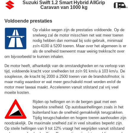
Suzuki Swift 1.2 Smart Hybrid AllGrip
Caravan van 1000 kg
Voldoende prestaties
Op vlakke wegen zijn de prestaties voldoende. Op de
snelweg zal de motor misschien net wat meer toeren
nodig hebben dan normaal bij solo gebruik, minimaal
zo'n 4100 á 5200 toeren. Maar over het algemeen is er
als de snelheid toeneemt maar weinig trekkracht over
om bijvoorbeeld te kunnen inhalen.
De motor heeft, afhankelijk van de omstandigheden en na verloop van
tijd, voldoende kracht voor snelheden tot zo'n
91 km/u
á
103 km/u
. De
souplesse, de kracht bij 2000 á 2500 toeren van de brandstofmotor, is
maar matig waardoor er wat meer geschakeld moet worden en/of de
motor meer lawaai maakt. Accelereren vanuit stilstand zal vrij veel
moeite kosten.
Rijden op hellingen en in de bergen gaat met een
beperkte snelheid. Op autobaanhellingen zoals in het
buitenland kan de snelheid gemakkelijk terugzakken.
Tijdig terugschakelen en hogere toeren aanhouden zijn
noodzakelijk. De maximale snelheid zal in veel situaties beperkt zijn.
Op steile hellingen van 9 tot 12% vraagt het wegrijden vanuit stilstand