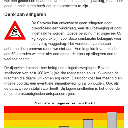
wel een geoefende chauffeur. De presaties zijn niet geweldig, maar door
goed te anticiperen hoeft dat geen probleem te zijn.
Denk aan slingeren
De Caravan kan onverwacht gaan slingeren door
bijvoorbeeld een windvlaag, een stuurbeweging of door
ingehaald te worden. Goede belading met ongeveer 65
kg kogeldruk zijn voor deze combinatie belangrijk voor
een veilig weggedrag. Het vervoeren van fietsen
achterop deze caravan raden we niet aan. Een kogeldruk van minder
dan 60 kg raden we echt niet aan omdat de kans op slingeren dan te
veel toe neemt.
De rijsnelheid bepaalt hoe heftig een slingerbeweging is. Boven
snelheden van zo'n 100 km/u (als dat toegestaan zou zijn) worden de
krachten die daarbij vrijkomen erg groot. Daardoor kost het meer tijd en
moeite voordat een eventuele slingerbeweging zal ophouden. Ook als
de caravan een stabilisator heeft. Bij lagere snelheden is het onder de
meeste omstandigheden ontspannen rijden.