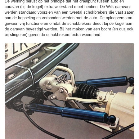
De werking berust op het principe dat het draaipunt tussen auto en
caravan (bij de kogel) extra weerstand moet hebben. De Wilk caravans
werden standaard voorzien van een tweetal schokbrekers die vast zaten
aan de koppeling en verbonden werden met de auto. De oplooprem kon
gewoon vrij functioneren omdat de schokbrekers direct bij de kogel aan
de caravan bevestigd werden. Bij het maken van een bocht (en dus ook
bij slingeren) geven de schokbrekers extra weerstand.