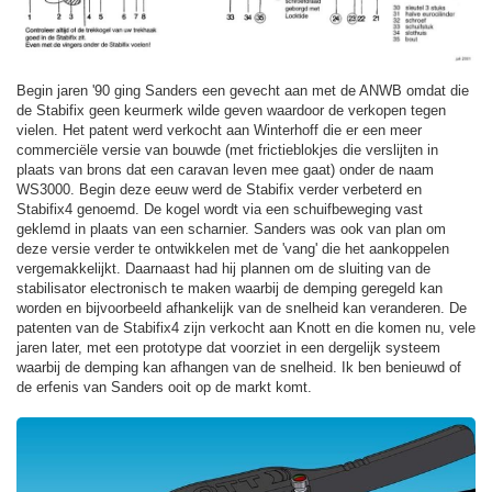
Begin jaren '90 ging Sanders een gevecht aan met de ANWB omdat die
de Stabifix geen keurmerk wilde geven waardoor de verkopen tegen
vielen. Het patent werd verkocht aan Winterhoff die er een meer
commerciële versie van bouwde (met frictieblokjes die verslijten in
plaats van brons dat een caravan leven mee gaat) onder de naam
WS3000. Begin deze eeuw werd de Stabifix verder verbeterd en
Stabifix4 genoemd. De kogel wordt via een schuifbeweging vast
geklemd in plaats van een scharnier. Sanders was ook van plan om
deze versie verder te ontwikkelen met de 'vang' die het aankoppelen
vergemakkelijkt. Daarnaast had hij plannen om de sluiting van de
stabilisator electronisch te maken waarbij de demping geregeld kan
worden en bijvoorbeeld afhankelijk van de snelheid kan veranderen. De
patenten van de Stabifix4 zijn verkocht aan Knott en die komen nu, vele
jaren later, met een prototype dat voorziet in een dergelijk systeem
waarbij de demping kan afhangen van de snelheid. Ik ben benieuwd of
de erfenis van Sanders ooit op de markt komt.