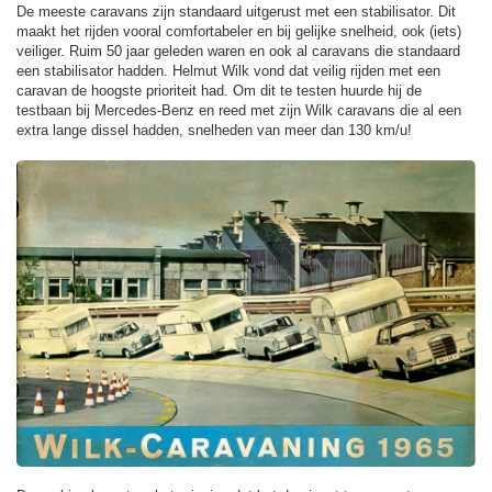
De meeste caravans zijn standaard uitgerust met een stabilisator. Dit
maakt het rijden vooral comfortabeler en bij gelijke snelheid, ook (iets)
veiliger. Ruim 50 jaar geleden waren en ook al caravans die standaard
een stabilisator hadden. Helmut Wilk vond dat veilig rijden met een
caravan de hoogste prioriteit had. Om dit te testen huurde hij de
testbaan bij Mercedes-Benz en reed met zijn Wilk caravans die al een
extra lange dissel hadden, snelheden van meer dan 130 km/u!