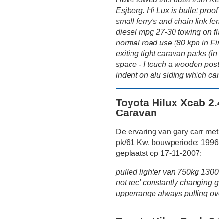
Esjberg. Hi Lux is bullet pro
small ferry's and chain link f
diesel mpg 27-30 towing on fl
normal road use (80 kph in Fi
exiting tight caravan parks (
space - I touch a wooden post
indent on alu siding which can
Toyota Hilux Xcab 2.
Caravan
De ervaring van gary carr met
pk/61 Kw, bouwperiode: 1996
geplaatst op 17-11-2007:
pulled lighter van 750kg 1300
not rec' constantly changing
upperrange always pulling over