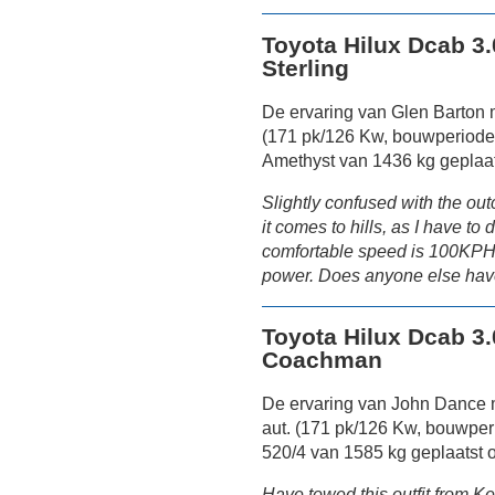
Toyota Hilux Dcab 3
Sterling
De ervaring van Glen Barton 
(171 pk/126 Kw, bouwperiode:
Amethyst van 1436 kg geplaat
Slightly confused with the out
it comes to hills, as I have to 
comfortable speed is 100KPH in
power. Does anyone else have
Toyota Hilux Dcab 3.
Coachman
De ervaring van John Dance 
aut. (171 pk/126 Kw, bouwpe
520/4 van 1585 kg geplaatst 
Have towed this outfit from Ke