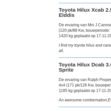
Toyota Hilux Xcab 2
Elddis
De ervaring van Mrs J Canno
(120 pk/88 Kw, bouwperiode:
1420 kg geplaatst op 17-11-2
I find my toyota hilux and car
all.
Toyota Hilux Dcab 3
Sprite
De ervaring van Ralph Prope
4x4 (171 pk/126 Kw, bouwper
1185 kg geplaatst op 17-11-2
An awesome combernation.Eve