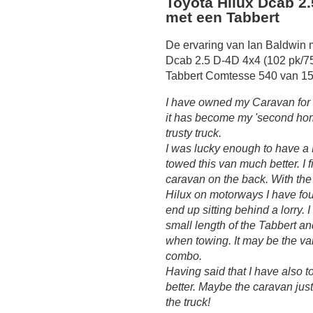
Toyota Hilux Dcab 2
met een Tabbert
De ervaring van Ian Baldwin 
Dcab 2.5 D-4D 4x4 (102 pk/7
Tabbert Comtesse 540 van 15
I have owned my Caravan for l
it has become my 'second home
trusty truck.
I was lucky enough to have a
towed this van much better. I 
caravan on the back. With the 
Hilux on motorways I have foun
end up sitting behind a lorry. 
small length of the Tabbert a
when towing. It may be the va
combo.
Having said that I have also 
better. Maybe the caravan jus
the truck!