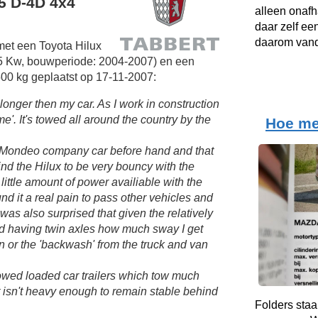
.5 D-4D 4x4
alleen onafh
daar zelf ee
daarom vand
met een Toyota Hilux
5 Kw, bouwperiode: 2004-2007) en een
00 kg geplaatst op 17-11-2007:
onger then my car. As I work in construction
'. It's towed all around the country by the
Hoe me
 Mondeo company car before hand and that
find the Hilux to be very bouncy with the
little amount of power availiable with the
d it a real pain to pass other vehicles and
I was also surprised that given the relatively
nd having twin axles how much sway I get
n or the 'backwash' from the truck and van
towed loaded car trailers which tow much
t isn't heavy enough to remain stable behind
Folders staa