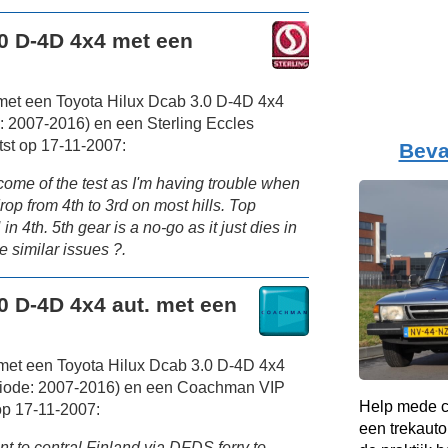
.0 D-4D 4x4 met een
met een Toyota Hilux Dcab 3.0 D-4D 4x4
 2007-2016) en een Sterling Eccles
st op 17-11-2007:
Beva
come of the test as I'm having trouble when
drop from 4th to 3rd on most hills. Top
 4th. 5th gear is a no-go as it just dies in
 similar issues ?.
0 D-4D 4x4 aut. met een
met een Toyota Hilux Dcab 3.0 D-4D 4x4
riode: 2007-2016) en een Coachman VIP
Help mede c
op 17-11-2007:
een trekauto
nt to central Finland via DFDS ferry to