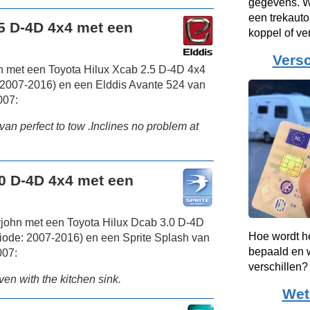
gegevens. Wa
een trekauto
.5 D-4D 4x4 met een
koppel of v
Versc
n met een Toyota Hilux Xcab 2.5 D-4D 4x4
 2007-2016) en een Elddis Avante 524 van
007:
avan perfect to tow .Inclines no problem at
.0 D-4D 4x4 met een
rjohn met een Toyota Hilux Dcab 3.0 D-4D
Hoe wordt h
iode: 2007-2016) en een Sprite Splash van
bepaald en w
007:
verschillen?
n with the kitchen sink.
Wet