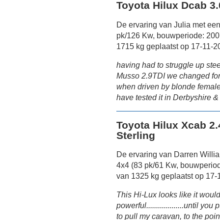
Toyota Hilux Dcab 3.
De ervaring van Julia met ee
pk/126 Kw, bouwperiode: 200
1715 kg geplaatst op 17-11-2
having had to struggle up ste
Musso 2.9TDI we changed for t
when driven by blonde female)
have tested it in Derbyshire &
Toyota Hilux Xcab 2.
Sterling
De ervaring van Darren Willi
4x4 (83 pk/61 Kw, bouwperiod
van 1325 kg geplaatst op 17-
This Hi-Lux looks like it woul
powerful...................until 
to pull my caravan, to the poin