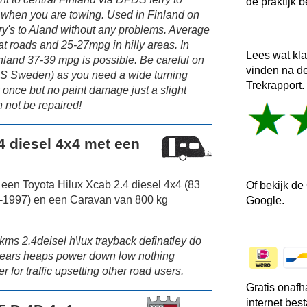
de praktijk b
of when you are towing. Used in Finland on
erry's to Aland without any problems. Average
at roads and 25-27mpg in hilly areas. In
Lees wat kl
nland 37-39 mpg is possible. Be careful on
vinden na d
in S Sweden) as you need a wide turning
Trekrapport.
 once but no paint damage just a slight
 not be repaired!
4 diesel 4x4 met een
 een Toyota Hilux Xcab 2.4 diesel 4x4 (83
Of bekijk de
-1997) en een Caravan van 800 kg
Google.
kms 2.4deisel h\lux trayback definatley do
 gears heaps power down low nothing
 for traffic upsetting other road users.
Gratis onafh
internet bes