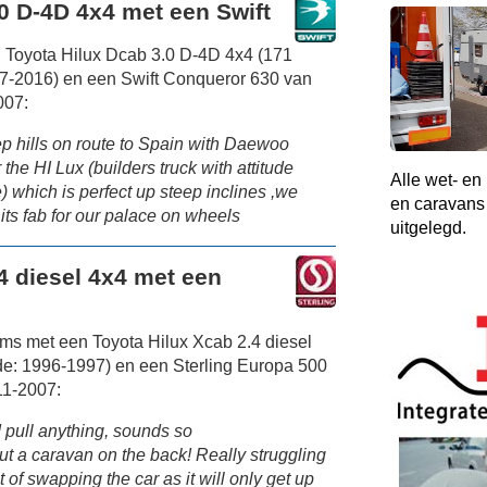
0 D-4D 4x4 met een Swift
n Toyota Hilux Dcab 3.0 D-4D 4x4 (171
7-2016) en een Swift Conqueror 630 van
007:
ep hills on route to Spain with Daewoo
he HI Lux (builders truck with attitude
Alle wet- en
 which is perfect up steep inclines ,we
en caravans 
 its fab for our palace on wheels
uitgelegd.
4 diesel 4x4 met een
ams met een Toyota Hilux Xcab 2.4 diesel
e: 1996-1997) en een Sterling Europa 500
11-2007:
d pull anything, sounds so
you put a caravan on the back! Really struggling
t of swapping the car as it will only get up