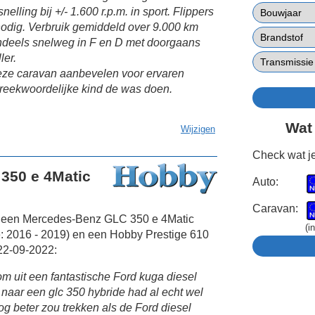
nelling bij +/- 1.600 r.p.m. in sport. Flippers
nodig. Verbruik gemiddeld over 9.000 km
ndeels snelweg in F en D met doorgaans
ler.
eze caravan aanbevelen voor ervaren
preekwoordelijke kind de was doen.
Wat
Wijzigen
Check wat je
350 e 4Matic
Auto:
Caravan:
t een Mercedes-Benz GLC 350 e 4Matic
(i
: 2016 - 2019) en een Hobby Prestige 610
22-09-2022:
om uit een fantastische Ford kuga diesel
naar een glc 350 hybride had al echt wel
og beter zou trekken als de Ford diesel