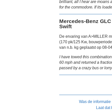
brilliant, all I hear are moans
for the commodore. If its load
Mercedes-Benz GLC 
Swift
De ervaring van A>MILLER m
(170 pk/125 Kw, bouwperiode
van n.b. kg geplaatst op 08-0
I have towed this combination
60 mph and returned a fracti
passed by a crazy bus or lorry
Was de informatie
Laat dat 