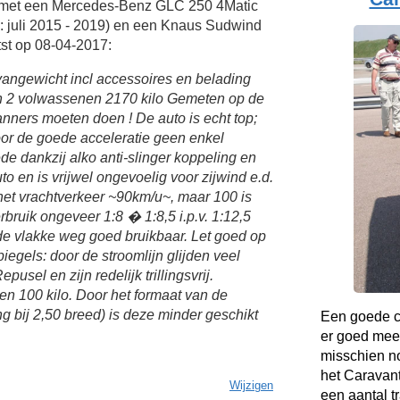
g met een Mercedes-Benz GLC 250 4Matic
 juli 2015 - 2019) en een Knaus Sudwind
st op 08-04-2017:
angewicht incl accessoires en belading
en 2 volwassenen 2170 kilo Gemeten op de
nners moeten doen ! De auto is echt top;
or de goede acceleratie geen enkel
de dankzij alko anti-slinger koppeling en
o en is vrijwel ongevoelig voor zijwind e.d.
 het vrachtverkeer ~90km/u~, maar 100 is
bruik ongeveer 1:8 � 1:8,5 i.p.v. 1:12,5
 de vlakke weg goed bruikbaar. Let goed op
iegels: door de stroomlijn glijden veel
pusel en zijn redelijk trillingsvrij.
en 100 kilo. Door het formaat van de
ng bij 2,50 breed) is deze minder geschikt
Een goede co
er goed mee
misschien no
het Caravant
Wijzigen
een aantal t