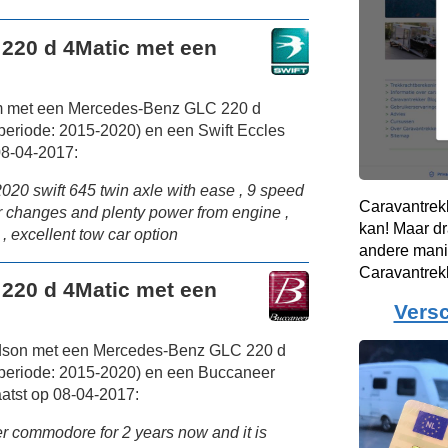
220 d 4Matic met een
am met een Mercedes-Benz GLC 220 d
eriode: 2015-2020) en een Swift Eccles
08-04-2017:
20 swift 645 twin axle with ease , 9 speed
Caravantrek
r changes and plenty power from engine ,
kan! Maar dr
 , excellent tow car option
andere mani
Caravantrek
220 d 4Matic met een
Versc
rdson met een Mercedes-Benz GLC 220 d
periode: 2015-2020) en een Buccaneer
atst op 08-04-2017:
r commodore for 2 years now and it is