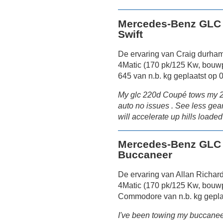
Mercedes-Benz GLC 
Swift
De ervaring van Craig durh
4Matic (170 pk/125 Kw, bouwp
645 van n.b. kg geplaatst op 
My glc 220d Coupé tows my 20
auto no issues . See less gea
will accelerate up hills loaded
Mercedes-Benz GLC 
Buccaneer
De ervaring van Allan Richa
4Matic (170 pk/125 Kw, bouw
Commodore van n.b. kg gepla
I've been towing my buccanee