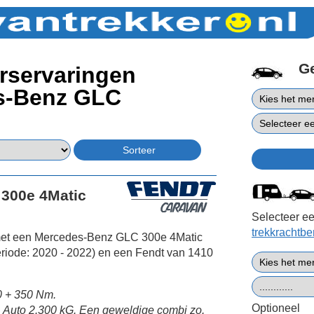
G
rservaringen
s-Benz GLC
300e 4Matic
Selecteer ee
trekkrachtb
 met een Mercedes-Benz GLC 300e 4Matic
eriode: 2020 - 2022) en een Fendt van 1410
 + 350 Nm.
Optioneel
 Auto 2.300 kG. Een geweldige combi zo.