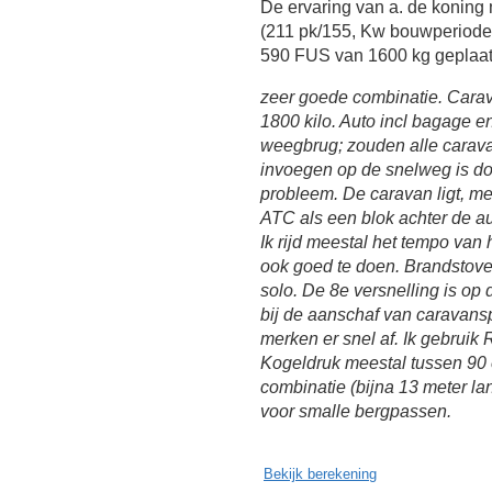
De ervaring van a. de konin
(211 pk/155, Kw bouwperiode:
590 FUS van 1600 kg geplaat
zeer goede combinatie. Carav
1800 kilo. Auto incl bagage 
weegbrug; zouden alle carava
invoegen op de snelweg is do
probleem. De caravan ligt, me
ATC als een blok achter de aut
Ik rijd meestal het tempo van
ook goed te doen. Brandstover
solo. De 8e versnelling is op
bij de aanschaf van caravansp
merken er snel af. Ik gebruik Re
Kogeldruk meestal tussen 90 
combinatie (bijna 13 meter la
voor smalle bergpassen.
Bekijk berekening