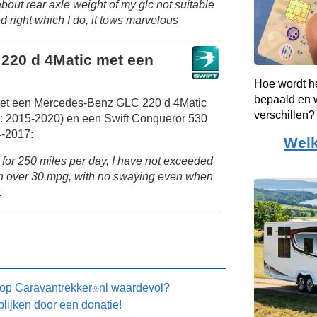
 about rear axle weight of my glc not suitable
ed right which I do, it tows marvelous
220 d 4Matic met een
Hoe wordt h
bepaald en w
et een Mercedes-Benz GLC 220 d 4Matic
verschillen?
: 2015-2020) en een Swift Conqueror 530
4-2017:
Welk
 for 250 miles per day, I have not exceeded
on over 30 mpg, with no swaying even when
.
 op
Caravantrekker
nl waardevol?
🙂
blijken door een donatie!