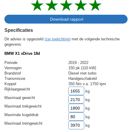
Specificaties
Dit advies is opgesteld
(zie toelichting)
met de volgende technische
gegevens:
BMW X1 xDrive 18d
Periode
2019 - 2022
Vermogen
150 pk (110 kW)
Brandstof
Diesel met turbo
Transmissie
Handgeschakeld
Koppel
350 Nm v.a. 1750 tpm
Rijklaargewicht
kg
Maximaal gewicht
kg
Maximaal trekgewicht
kg
Maximale kogeldruk
kg
Maximaal treingewicht
kg