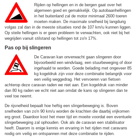
Rijden op hellingen en in de bergen gaat over het
algemeen goed en gemakkelijk. Op autobaanhellingen
in het buitenland zal de motor minimaal 2600 toeren
moeten maken. De maximale snelheid bij langdurig
volgas zal dan in de meeste situaties rond de
107 km/u
kunnen liggen.
Op steile hellingen is er geen probleem te verwachten, ook niet bij het
wegrijden vanuit stilstand op hellingen tot zo'n 17%.
Pas op bij slingeren
De Caravan kan onverwacht gaan slingeren door
bijvoorbeeld een windvlaag, een stuurbeweging of door
ingehaald te worden. Goede belading met ongeveer 85
kg kogeldruk zijn voor deze combinatie belangrijk voor
een veilig weggedrag. Het vervoeren van fietsen
achterop deze caravan raden we niet aan. Een kogeldruk van minder
dan 80 kg raden we echt niet aan omdat de kans op slingeren dan te
veel toe neemt.
De rijsnelheid bepaalt hoe heftig een slingerbeweging is. Boven
snelheden van zo'n 90 km/u worden de krachten die daarbij vrijkomen
erg groot. Daardoor kost het meer tijd en moeite voordat een eventuele
slingerbeweging zal ophouden. Ook als de caravan een stabilisator
heeft. Daarom is enige kennis en ervaring in het rijden met caravans
nodig om veilig en ontspannen met deze combinatie te rijden.