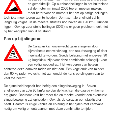
en gemakkelijk. Op autobaanhellingen in het buitenland
zal de motor minimaal 2000 toeren moeten maken,
maar beter voor de motor is het om op pittige hellingen
toch iets meer toeren aan te houden. De maximale snelheid zal bij
langdurig volgas, in de meeste situates nog boven de
120 km/u
kunnen
liggen. Ook op zeer steile hellingen (30%) is er geen probleem, ook niet
bij het wegrijden vanuit stilstand.
Pas op bij slingeren
De Caravan kan onverwacht gaan slingeren door
bijvoorbeeld een windvlaag, een stuurbeweging of door
ingehaald te worden. Goede belading met ongeveer 90
kg kogeldruk zijn voor deze combinatie belangrijk voor
een veilig weggedrag. Het vervoeren van fietsen
achterop deze caravan raden we niet aan. Een kogeldruk van minder
dan 80 kg raden we echt niet aan omdat de kans op slingeren dan te
veel toe neemt.
De rijsnelheid bepaalt hoe heftig een slingerbeweging is. Boven
snelheden van zo'n 90 km/u worden de krachten die daarbij vrijkomen
erg groot. Daardoor kost het meer tijd en moeite voordat een eventuele
slingerbeweging zal ophouden. Ook als de caravan een stabilisator
heeft. Daarom is enige kennis en ervaring in het rijden met caravans
nodig om veilig en ontspannen met deze combinatie te rijden.