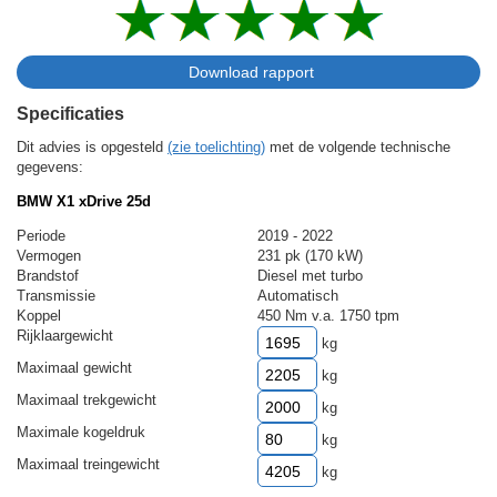
Specificaties
Dit advies is opgesteld
(zie toelichting)
met de volgende technische
gegevens:
BMW X1 xDrive 25d
Periode
2019 - 2022
Vermogen
231 pk (170 kW)
Brandstof
Diesel met turbo
Transmissie
Automatisch
Koppel
450 Nm v.a. 1750 tpm
Rijklaargewicht
kg
Maximaal gewicht
kg
Maximaal trekgewicht
kg
Maximale kogeldruk
kg
Maximaal treingewicht
kg