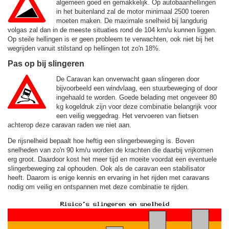
algemeen goed en gemakkelijk. Op autobaanhellingen
in het buitenland zal de motor minimaal 2500 toeren
moeten maken. De maximale snelheid bij langdurig
volgas zal dan in de meeste situaties rond de
104 km/u
kunnen liggen.
Op steile hellingen is er geen probleem te verwachten, ook niet bij het
wegrijden vanuit stilstand op hellingen tot zo'n 18%.
Pas op bij slingeren
De Caravan kan onverwacht gaan slingeren door
bijvoorbeeld een windvlaag, een stuurbeweging of door
ingehaald te worden. Goede belading met ongeveer 80
kg kogeldruk zijn voor deze combinatie belangrijk voor
een veilig weggedrag. Het vervoeren van fietsen
achterop deze caravan raden we niet aan.
De rijsnelheid bepaalt hoe heftig een slingerbeweging is. Boven
snelheden van zo'n 90 km/u worden de krachten die daarbij vrijkomen
erg groot. Daardoor kost het meer tijd en moeite voordat een eventuele
slingerbeweging zal ophouden. Ook als de caravan een stabilisator
heeft. Daarom is enige kennis en ervaring in het rijden met caravans
nodig om veilig en ontspannen met deze combinatie te rijden.