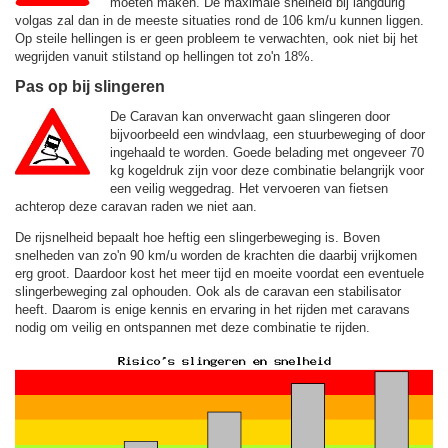
moeten maken. De maximale snelheid bij langdurig
volgas zal dan in de meeste situaties rond de
106 km/u
kunnen liggen.
Op steile hellingen is er geen probleem te verwachten, ook niet bij het
wegrijden vanuit stilstand op hellingen tot zo'n 18%.
Pas op bij slingeren
De Caravan kan onverwacht gaan slingeren door
bijvoorbeeld een windvlaag, een stuurbeweging of door
ingehaald te worden. Goede belading met ongeveer 70
kg kogeldruk zijn voor deze combinatie belangrijk voor
een veilig weggedrag. Het vervoeren van fietsen
achterop deze caravan raden we niet aan.
De rijsnelheid bepaalt hoe heftig een slingerbeweging is. Boven
snelheden van zo'n 90 km/u worden de krachten die daarbij vrijkomen
erg groot. Daardoor kost het meer tijd en moeite voordat een eventuele
slingerbeweging zal ophouden. Ook als de caravan een stabilisator
heeft. Daarom is enige kennis en ervaring in het rijden met caravans
nodig om veilig en ontspannen met deze combinatie te rijden.