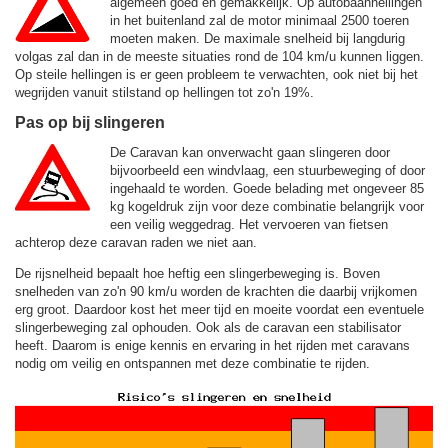
algemeen goed en gemakkelijk. Op autobaanhellingen
in het buitenland zal de motor minimaal 2500 toeren
moeten maken. De maximale snelheid bij langdurig
volgas zal dan in de meeste situaties rond de
104 km/u
kunnen liggen.
Op steile hellingen is er geen probleem te verwachten, ook niet bij het
wegrijden vanuit stilstand op hellingen tot zo'n 19%.
Pas op bij slingeren
De Caravan kan onverwacht gaan slingeren door
bijvoorbeeld een windvlaag, een stuurbeweging of door
ingehaald te worden. Goede belading met ongeveer 85
kg kogeldruk zijn voor deze combinatie belangrijk voor
een veilig weggedrag. Het vervoeren van fietsen
achterop deze caravan raden we niet aan.
De rijsnelheid bepaalt hoe heftig een slingerbeweging is. Boven
snelheden van zo'n 90 km/u worden de krachten die daarbij vrijkomen
erg groot. Daardoor kost het meer tijd en moeite voordat een eventuele
slingerbeweging zal ophouden. Ook als de caravan een stabilisator
heeft. Daarom is enige kennis en ervaring in het rijden met caravans
nodig om veilig en ontspannen met deze combinatie te rijden.