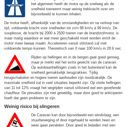
het algemeen heeft de motor op de snelweg als de
snelheid toeneemt maar weinig trekkracht over om
bijvoorbeeld te kunnen inhalen.
De motor heeft, afhankelijk van de omstandigheden en na verloop van
tijd, voldoende kracht voor snelheden tot zo'n
88 km/u
á
99 km/u
. De
souplesse, de kracht bij 2000 á 2500 toeren van de brandstofmotor, is
maar matig waardoor er wat meer geschakeld moet worden en/of de
motor meer lawaai maakt. Accelereren vanuit stilstand zal met
voldoende tempo kunnen. Theoretisch van 0 naar 100 km/u in 28.6 sec.
Rijden op hellingen en in de bergen gaat goed genoeg,
maar je merkt wel het extra gewicht van de caravan.
Op autobaanhellingen zoals in het buitenland kan de
snelheid gemakkelijk terugzakken. Tijdig
terugschakelen en hogere toeren aanhouden zijn noodzakelijk. De
maximale snelheid zal in veel situaties beperkt zijn. Op steile hellingen
van 11 tot 12% vraagt het wegrijden vanuit stilstand wel een geoefende
chauffeur. De presaties zijn niet geweldig, maar door goed te anticiperen
hoeft dat geen probleem te zijn.
Weinig risico bij slingeren
De Caravan kan door bijvoorbeeld een windvlaag, een
stuurbeweging of door ingehaald te worden heen en
weer gaan pendelen. Door goed te beladen met een