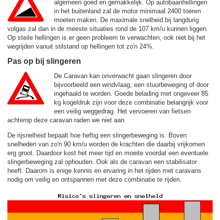
algemeen goed en gemakkelijk. Op autobaanhellingen
in het buitenland zal de motor minimaal 2400 toeren
moeten maken. De maximale snelheid bij langdurig
volgas zal dan in de meeste situaties rond de
107 km/u
kunnen liggen.
Op steile hellingen is er geen probleem te verwachten, ook niet bij het
wegrijden vanuit stilstand op hellingen tot zo'n 24%.
Pas op bij slingeren
De Caravan kan onverwacht gaan slingeren door
bijvoorbeeld een windvlaag, een stuurbeweging of door
ingehaald te worden. Goede belading met ongeveer 85
kg kogeldruk zijn voor deze combinatie belangrijk voor
een veilig weggedrag. Het vervoeren van fietsen
achterop deze caravan raden we niet aan.
De rijsnelheid bepaalt hoe heftig een slingerbeweging is. Boven
snelheden van zo'n 90 km/u worden de krachten die daarbij vrijkomen
erg groot. Daardoor kost het meer tijd en moeite voordat een eventuele
slingerbeweging zal ophouden. Ook als de caravan een stabilisator
heeft. Daarom is enige kennis en ervaring in het rijden met caravans
nodig om veilig en ontspannen met deze combinatie te rijden.