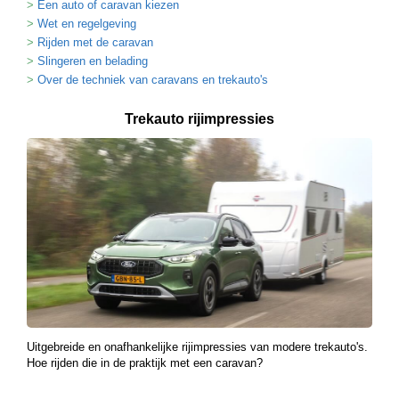
Een auto of caravan kiezen
Wet en regelgeving
Rijden met de caravan
Slingeren en belading
Over de techniek van caravans en trekauto's
Trekauto rijimpressies
Uitgebreide en onafhankelijke rijimpressies van modere trekauto's.
Hoe rijden die in de praktijk met een caravan?