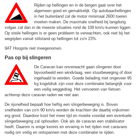
Rijden op hellingen en in de bergen gaat over het
algemeen goed en gemakkelijk. Op autobaanhellingen
in het buitenland zal de motor minimaal 2600 toeren
moeten maken. De maximale snelheid bij langdurig
volgas zal dan in de meeste situaties rond de
109 km/u
kunnen liggen.
Op steile hellingen is er geen probleem te verwachten, ook niet bij het
wegrijden vanuit stilstand op hellingen tot zo'n 23%.
9AT Hoogste niet meegenomen.
Pas op bij slingeren
De Caravan kan onverwacht gaan slingeren door
bijvoorbeeld een windvlaag, een stuurbeweging of door
ingehaald te worden. Goede belading met ongeveer 95
kg kogeldruk zijn voor deze combinatie belangrijk voor
een veilig weggedrag. Het vervoeren van fietsen
achterop deze caravan raden we niet aan.
De rijsnelheid bepaalt hoe heftig een slingerbeweging is. Boven
snelheden van zo'n 90 km/u worden de krachten die daarbij vrijkomen
erg groot. Daardoor kost het meer tijd en moeite voordat een eventuele
slingerbeweging zal ophouden. Ook als de caravan een stabilisator
heeft. Daarom is enige kennis en ervaring in het rijden met caravans
nodig om veilig en ontspannen met deze combinatie te rijden.