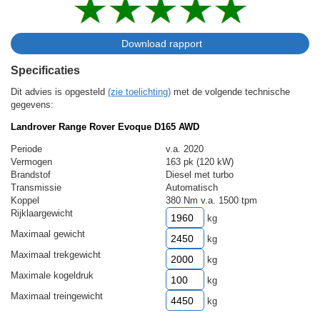
Specificaties
Dit advies is opgesteld
(zie toelichting)
met de volgende technische
gegevens:
Landrover Range Rover Evoque D165 AWD
Periode
v.a. 2020
Vermogen
163 pk (120 kW)
Brandstof
Diesel met turbo
Transmissie
Automatisch
Koppel
380 Nm v.a. 1500 tpm
Rijklaargewicht
kg
Maximaal gewicht
kg
Maximaal trekgewicht
kg
Maximale kogeldruk
kg
Maximaal treingewicht
kg