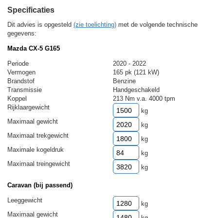
Specificaties
Dit advies is opgesteld
(zie toelichting)
met de volgende technische
gegevens:
Mazda CX-5 G165
Periode
2020 - 2022
Vermogen
165 pk (121 kW)
Brandstof
Benzine
Transmissie
Handgeschakeld
Koppel
213 Nm v.a. 4000 tpm
Rijklaargewicht
kg
Maximaal gewicht
kg
Maximaal trekgewicht
kg
Maximale kogeldruk
kg
Maximaal treingewicht
kg
Caravan (bij passend)
Leeggewicht
kg
Maximaal gewicht
kg