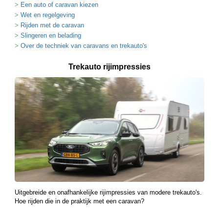
Een auto of caravan kiezen
Wet en regelgeving
Rijden met de caravan
Slingeren en belading
Over de techniek van caravans en trekauto's
Trekauto rijimpressies
Uitgebreide en onafhankelijke rijimpressies van modere trekauto's.
Hoe rijden die in de praktijk met een caravan?