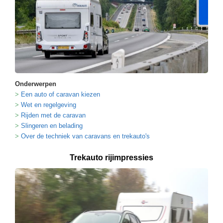
Onderwerpen
Een auto of caravan kiezen
Wet en regelgeving
Rijden met de caravan
Slingeren en belading
Over de techniek van caravans en trekauto's
Trekauto rijimpressies