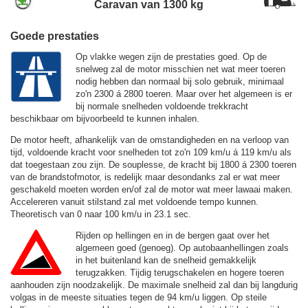
Caravan van 1300 kg
Goede prestaties
Op vlakke wegen zijn de prestaties goed. Op de
snelweg zal de motor misschien net wat meer toeren
nodig hebben dan normaal bij solo gebruik, minimaal
zo'n 2300 á 2800 toeren. Maar over het algemeen is er
bij normale snelheden voldoende trekkracht
beschikbaar om bijvoorbeeld te kunnen inhalen.
De motor heeft, afhankelijk van de omstandigheden en na verloop van
tijd, voldoende kracht voor snelheden tot zo'n
109 km/u
á
119 km/u
als
dat toegestaan zou zijn. De souplesse, de kracht bij 1800 á 2300 toeren
van de brandstofmotor, is redelijk maar desondanks zal er wat meer
geschakeld moeten worden en/of zal de motor wat meer lawaai maken.
Accelereren vanuit stilstand zal met voldoende tempo kunnen.
Theoretisch van 0 naar 100 km/u in 23.1 sec.
Rijden op hellingen en in de bergen gaat over het
algemeen goed (genoeg). Op autobaanhellingen zoals
in het buitenland kan de snelheid gemakkelijk
terugzakken. Tijdig terugschakelen en hogere toeren
aanhouden zijn noodzakelijk. De maximale snelheid zal dan bij langdurig
volgas in de meeste situaties tegen de
94 km/u
liggen. Op steile