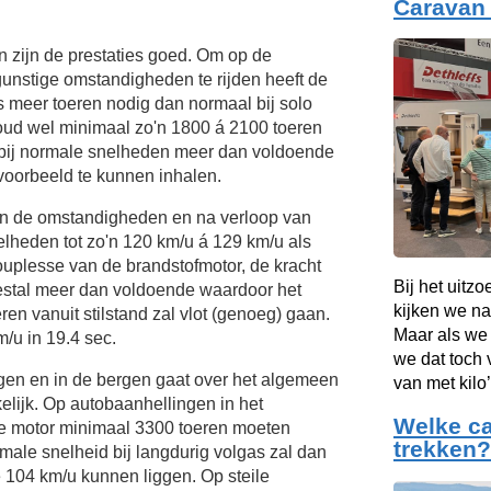
Caravan 
 zijn de prestaties goed. Om op de
unstige omstandigheden te rijden heeft de
s meer toeren nodig dan normaal bij solo
oud wel minimaal zo'n 1800 á 2100 toeren
 bij normale snelheden meer dan voldoende
voorbeeld te kunnen inhalen.
van de omstandigheden en na verloop van
elheden tot zo'n
120 km/u
á
129 km/u
als
ouplesse van de brandstofmotor, de kracht
Bij het uitz
eestal meer dan voldoende waardoor het
kijken we na
eren vanuit stilstand zal vlot (genoeg) gaan.
Maar als we
/u in 19.4 sec.
we dat toch 
ngen en in de bergen gaat over het algemeen
van met kilo’
lijk. Op autobaanhellingen in het
Welke ca
de motor minimaal 3300 toeren moeten
trekken?
ale snelheid bij langdurig volgas zal dan
e
104 km/u
kunnen liggen. Op steile