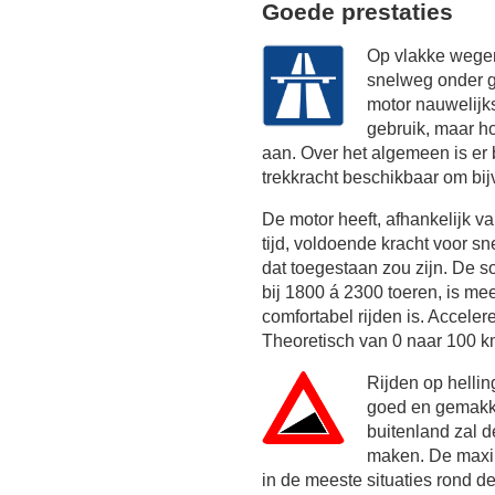
Goede prestaties
Op vlakke wegen
snelweg onder g
motor nauwelijk
gebruik, maar h
aan. Over het algemeen is er
trekkracht beschikbaar om bij
De motor heeft, afhankelijk 
tijd, voldoende kracht voor sn
dat toegestaan zou zijn. De s
bij 1800 á 2300 toeren, is m
comfortabel rijden is. Acceler
Theoretisch van 0 naar 100 km
Rijden op helli
goed en gemakke
buitenland zal 
maken. De maxim
in de meeste situaties rond d