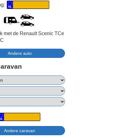
ng:
jk met de Renault Scenic TCe
DC
caravan