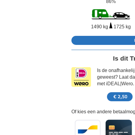
86%
1490 kg
1725 kg
Is dit 
Is de onafhankeli
geweest? Laat dat
met iDEAL|Wero.
Of kies een andere betaalmoge