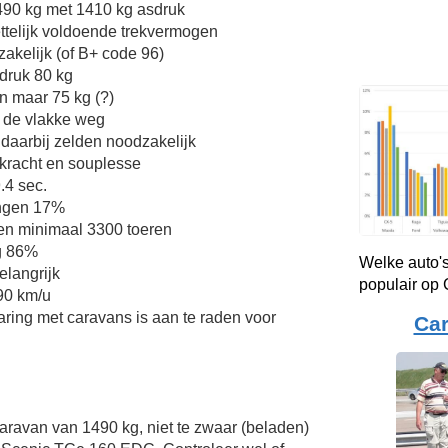
90 kg met 1410 kg asdruk
ttelijk voldoende trekvermogen
zakelijk (of B+ code 96)
druk 80 kg
n maar 75 kg (?)
 de vlakke weg
 daarbij zelden noodzakelijk
kkracht en souplesse
.4 sec.
ingen 17%
en minimaal 3300 toeren
g 86%
Welke auto's
elangrijk
populair op
 90 km/u
aring met caravans is aan te raden voor
Ca
Caravan van 1490 kg, niet te zwaar (beladen)