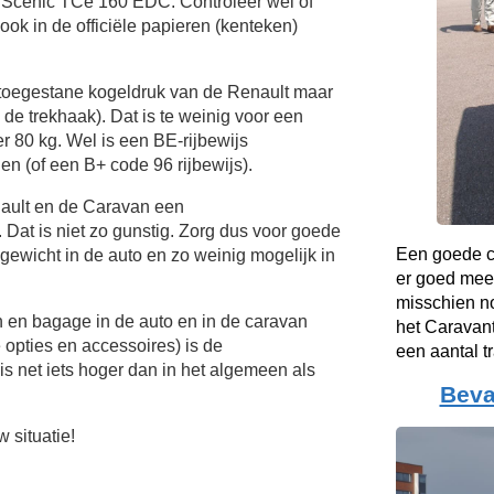
 Scenic TCe 160 EDC. Controleer wel of
ok in de officiële papieren (kenteken)
 toegestane kogeldruk van de Renault maar
n de trekhaak). Dat is te weinig voor een
 80 kg. Wel is een BE-rijbewijs
en (of een B+ code 96 rijbewijs).
nault en de Caravan een
Dat is niet zo gunstig. Zorg dus voor goede
Een goede co
gewicht in de auto en zo weinig mogelijk in
er goed mee
misschien no
n en bagage in de auto en in de caravan
het Caravant
e opties en accessoires) is de
een aantal t
s net iets hoger dan in het algemeen als
Beva
 situatie!